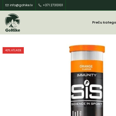
info@gohike.lv
+371 27313101
Preču katego
40
% ATLAIDE