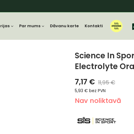
rijas
Par mums
Dāvanu karte
Kontakti
Science In Spor
Electrolyte Or
7,17
€
11,95
€
5,93
€
bez PVN
Nav noliktavā