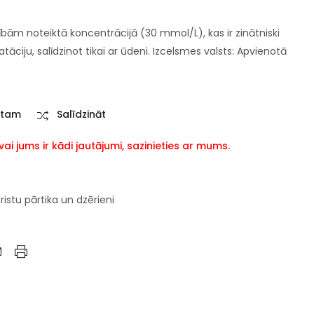
sībām noteiktā koncentrācijā (30 mmol/L), kas ir zinātniski
ratāciju, salīdzinot tikai ar ūdeni. Izcelsmes valsts: Apvienotā
stam
Salīdzināt
i jums ir kādi jautājumi, sazinieties ar mums.
ristu pārtika un dzērieni