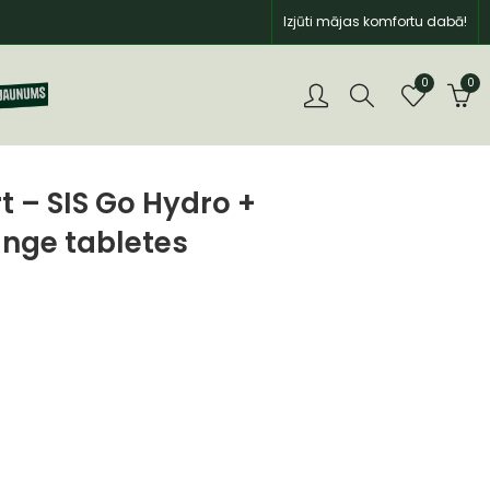
Izjūti mājas komfortu dabā!
0
0
t – SIS Go Hydro +
ange tabletes