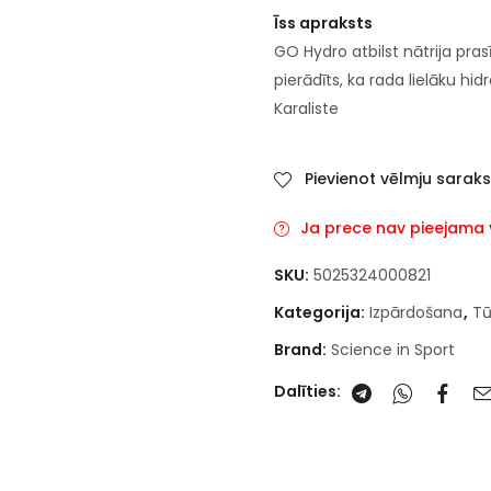
Īss apraksts
GO Hydro atbilst nātrija pra
pierādīts, ka rada lielāku hid
Karaliste
Pievienot vēlmju sarak
Ja prece nav pieejama va
SKU:
5025324000821
Kategorija:
Izpārdošana
,
Tū
Brand:
Science in Sport
Dalīties: