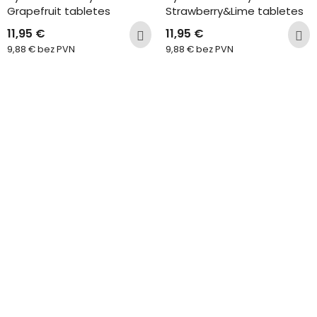
Grapefruit tabletes
Strawberry&Lime tabletes
11,95
€
11,95
€
9,88
€
bez PVN
9,88
€
bez PVN