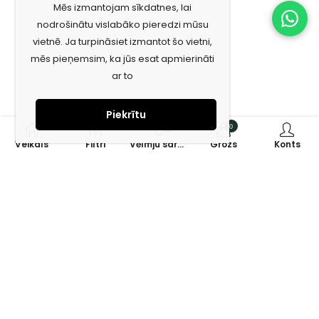
Mēs izmantojam sīkdatnes, lai
nodrošinātu vislabāko pieredzi mūsu
vietnē. Ja turpināsiet izmantot šo vietni,
mēs pieņemsim, ka jūs esat apmierināti
ar to
Piekrītu
0
0
Veikals
Filtri
Vēlmju saraksts
Grozs
Konts
Piesakies jaunumiem e-pastā!
Saņem īpašos piedāvājumus un uzzini jaunumus ātrāk!