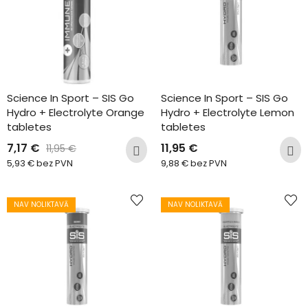
Science In Sport – SIS Go 
Science In Sport – SIS Go 
Hydro + Electrolyte Orange 
Hydro + Electrolyte Lemon 
tabletes
tabletes
7,17
€
11,95
€
11,95
€
5,93
€
bez PVN
9,88
€
bez PVN
NAV NOLIKTAVĀ
NAV NOLIKTAVĀ