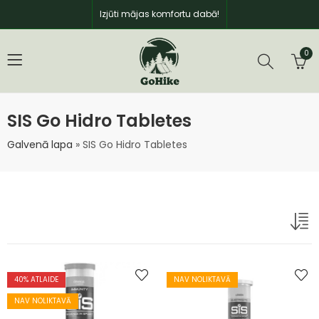
Izjūti mājas komfortu dabā!
0
SIS Go Hidro Tabletes
Galvenā lapa
»
SIS Go Hidro Tabletes
40
% ATLAIDE
NAV NOLIKTAVĀ
NAV NOLIKTAVĀ