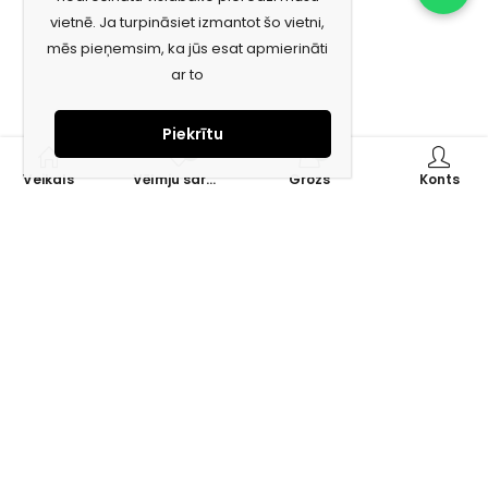
vietnē. Ja turpināsiet izmantot šo vietni,
mēs pieņemsim, ka jūs esat apmierināti
ar to
Piekrītu
0
0
Veikals
Vēlmju saraksts
Grozs
Konts
Piesakies jaunumiem e-pastā!
Saņem īpašos piedāvājumus un uzzini jaunumus ātrāk!