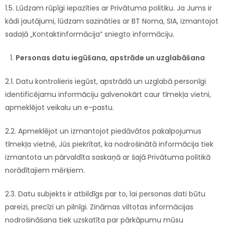
1.5. Lūdzam rūpīgi iepazīties ar Privātuma politiku. Ja Jums ir
kādi jautājumi, lūdzam sazināties ar BT Noma, SIA, izmantojot
sadaļā „Kontaktinformācija” sniegto informāciju.
Personas datu iegūšana, apstrāde un uzglabāšana
2.1. Datu kontrolieris iegūst, apstrādā un uzglabā personīgi
identificējamu informāciju galvenokārt caur tīmekļa vietni,
apmeklējot veikalu un e-pastu.
2.2. Apmeklējot un izmantojot piedāvātos pakalpojumus
tīmekļa vietnē, Jūs piekrītat, ka nodrošinātā informācija tiek
izmantota un pārvaldīta saskaņā ar šajā Privātuma politikā
norādītajiem mērķiem.
2.3. Datu subjekts ir atbildīgs par to, lai personas dati būtu
pareizi, precīzi un pilnīgi. Zināmas viltotas informācijas
nodrošināšana tiek uzskatīta par pārkāpumu mūsu