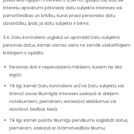
puses likumīgajām interesēm, izņemot gadījumus, kad šie
interešu apsvērumi pārsniedz datu subjekta intereses vai
pamattiesības un brīvību, kuras prasa personisko datu
aizsardzību, īpaši, ja datu subjekts ir bērns.
3.4. Datu kontrolieris uzglabā un apstrādā Datu subjekta
personas datus, kamēr vismaz viens no zemāk uzskaitītajiem
kritērijiem ir izpildīts:
Personas dati ir nepieciešami mērķiem, kuriem tie tika
iegūti;
Tik ilgi, kamēr Datu kontrolieris un/vai Datu subjekts var
īstenot savas likumīgās intereses saskaņā ar ārējiem
noteikumiem, piemēram, iesniedzot iebildumus vai
aizstāvot tiesības tiesā;
Tik ilgi, kamēr pastāv likumīgs pienākums saglabāt datus,
piemēram, saskaņā ar Grāmatvedības likumu;