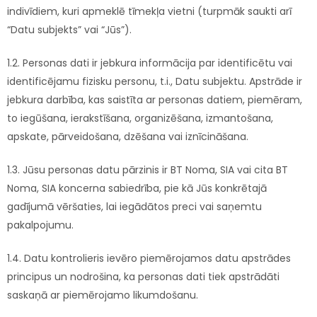
indivīdiem, kuri apmeklē tīmekļa vietni (turpmāk saukti arī
“Datu subjekts” vai “Jūs”).
1.2. Personas dati ir jebkura informācija par identificētu vai
identificējamu fizisku personu, t.i., Datu subjektu. Apstrāde ir
jebkura darbība, kas saistīta ar personas datiem, piemēram,
to iegūšana, ierakstīšana, organizēšana, izmantošana,
apskate, pārveidošana, dzēšana vai iznīcināšana.
1.3. Jūsu personas datu pārzinis ir BT Noma, SIA vai cita BT
Noma, SIA koncerna sabiedrība, pie kā Jūs konkrētajā
gadījumā vēršaties, lai iegādātos preci vai saņemtu
pakalpojumu.
1.4. Datu kontrolieris ievēro piemērojamos datu apstrādes
principus un nodrošina, ka personas dati tiek apstrādāti
saskaņā ar piemērojamo likumdošanu.