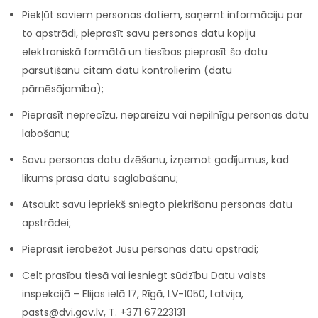
Piekļūt saviem personas datiem, saņemt informāciju par
to apstrādi, pieprasīt savu personas datu kopiju
elektroniskā formātā un tiesības pieprasīt šo datu
pārsūtīšanu citam datu kontrolierim (datu
pārnēsājamība);
Pieprasīt neprecīzu, nepareizu vai nepilnīgu personas datu
labošanu;
Savu personas datu dzēšanu, izņemot gadījumus, kad
likums prasa datu saglabāšanu;
Atsaukt savu iepriekš sniegto piekrišanu personas datu
apstrādei;
Pieprasīt ierobežot Jūsu personas datu apstrādi;
Celt prasību tiesā vai iesniegt sūdzību Datu valsts
inspekcijā – Elijas ielā 17, Rīgā, LV-1050, Latvija,
pasts@dvi.gov.lv, T. +371 67223131