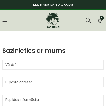
Izjūti mājas komfortu dabā!
0
Sazinieties ar mums