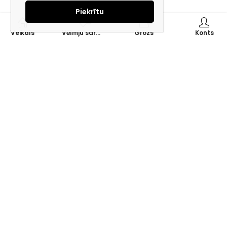
Piekrītu
0
0
Veikals
Vēlmju saraksts
Grozs
Konts
Piesakies jaunumiem e-pastā!
Saņem īpašos piedāvājumus un uzzini jaunumus ātrāk!
Mūsu mērķis – ikviena tūrista ceļojumu padarīt ērtu un drošu!
Zvaniet vai rakstiet mums, un ar prieku dalīsimies savā