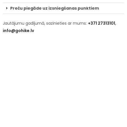
Preču piegāde uz izsniegšanas punktiem
Jautājumu gadījumā, sazinieties ar mums:
+371 27313101
,
info@gohike.lv