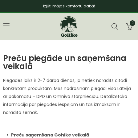
Izjūti mājas komfortu dabā!
0
Preču piegāde un saņemšana
veikalā
Piegādes laiks ir 2-7 darba dienas, ja netiek norādīts citādi
konkrētam produktam. Mēs nodrošinām piegādi visā Latvijā
ar pakomātu – DPD un Omniva starpniecību. Detalizētāka
informācija par piegādes iespējām un tās izmaksām ir
norādīta zemāk.
Preču saņemšana Gohike veikalā