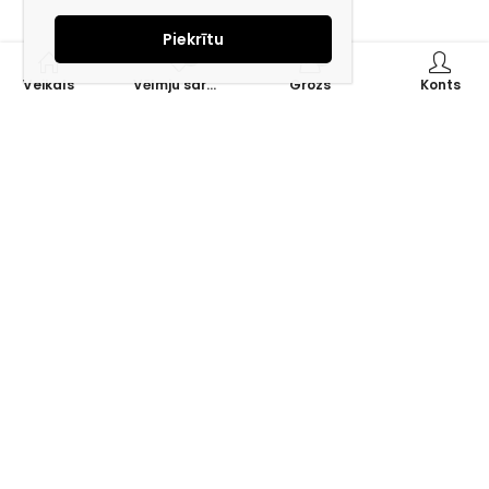
Piekrītu
0
0
Veikals
Vēlmju saraksts
Grozs
Konts
Piesakies jaunumiem e-pastā!
Saņem īpašos piedāvājumus un uzzini jaunumus ātrāk!
Mūsu mērķis – ikviena tūrista ceļojumu padarīt ērtu un drošu!
Zvaniet vai rakstiet mums, un ar prieku dalīsimies savā