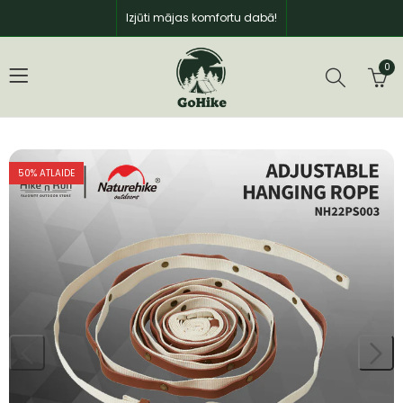
Izjūti mājas komfortu dabā!
0
50
% ATLAIDE