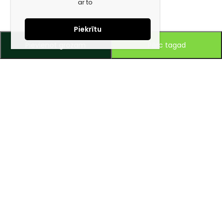
ar to
Piekrītu
Pievienot grozam
Pērc tagad
Piesakies jaunumiem e-pastā!
Saņem īpašos piedāvājumus un uzzini jaunumus ātrāk!
Mūsu mērķis – ikviena tūrista ceļojumu padarīt ērtu un drošu!