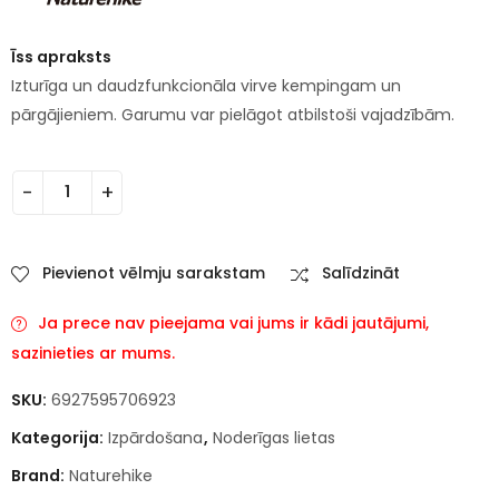
Īss apraksts
Izturīga un daudzfunkcionāla virve kempingam un
pārgājieniem. Garumu var pielāgot atbilstoši vajadzībām.
Pievienot vēlmju sarakstam
Salīdzināt
Ja prece nav pieejama vai jums ir kādi jautājumi,
sazinieties ar mums.
SKU:
6927595706923
Kategorija:
Izpārdošana
,
Noderīgas lietas
Brand:
Naturehike