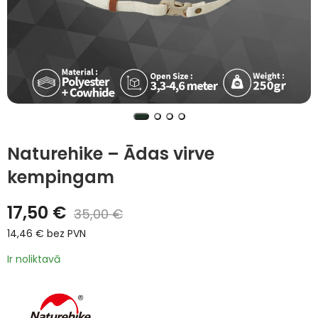
Naturehike – Ādas virve
kempingam
17,50
€
35,00
€
14,46
€
bez PVN
Ir noliktavā