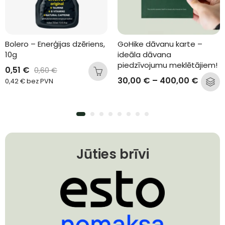
Bolero – Enerģijas dzēriens, 
GoHike dāvanu karte – 
10g
ideāla dāvana 
piedzīvojumu meklētājiem!
0,51
€
0,60
€
30,00
€
–
400,00
€
0,42
€
bez PVN
Jūties brīvi