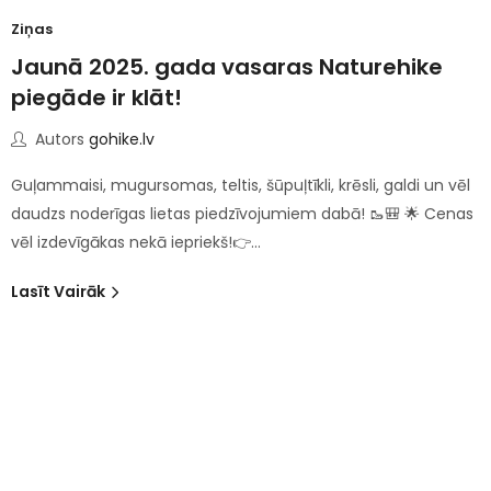
Ziņas
Jaunā 2025. gada vasaras Naturehike
piegāde ir klāt!
Autors
gohike.lv
Guļammaisi, mugursomas, teltis, šūpuļtīkli, krēsli, galdi un vēl
daudzs noderīgas lietas piedzīvojumiem dabā! 🥾🎒 🌟 Cenas
vēl izdevīgākas nekā iepriekš!👉…
Lasīt Vairāk