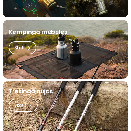
Kempinga mēbeles
Skatīt
Trekinga nūjas
Skatīt