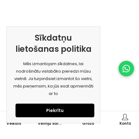
Sīkdatņu
lietošanas politika
Mēs izmantojam sīkdatnes, lai
nodrošinātu vislabāko pieredzi mūsu
vietnē. Ja turpināsiet izmantot šo vietni,
mēs pieņemsim, ka jūs esat apmierināti
ar to
Piekrītu
0
0
Veikals
Vēlmju saraksts
Grozs
Konts