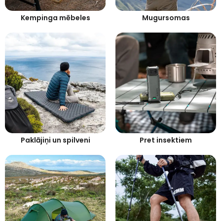
Kempinga mēbeles
Mugursomas
Paklājiņi un spilveni
Pret insektiem