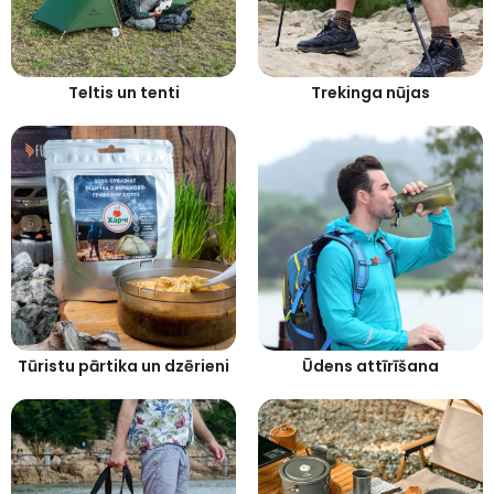
Teltis un tenti
Trekinga nūjas
Tūristu pārtika un dzērieni
Ūdens attīrīšana