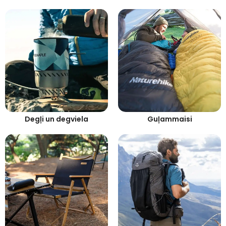
Degļi un degviela
Guļammaisi