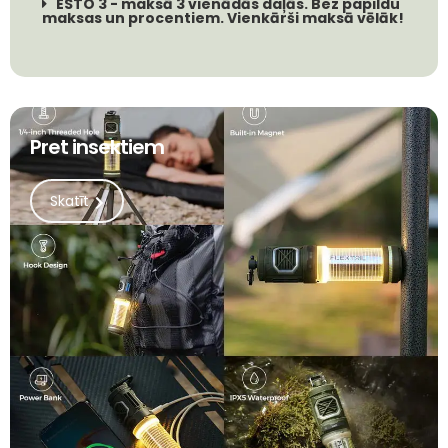
ESTO 3 - maksā 3 vienādās daļās. Bez papildu
maksas un procentiem. Vienkārši maksā vēlāk!
Pret insektiem
Skatīt