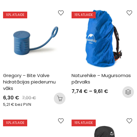
10
% ATLAIDE
15
% ATLAIDE
Gregory – Bite Valve 
Naturehike – Mugursomas 
hidratācijas piederumu 
pārvalks
vāks
7,74
€
–
9,61
€
6,30
€
7,00
€
5,21
€
bez PVN
10
% ATLAIDE
15
% ATLAIDE