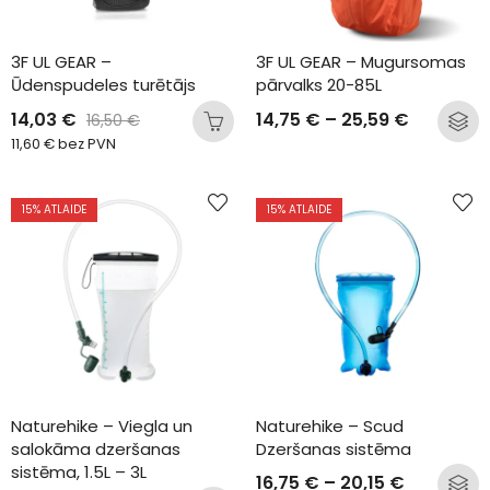
3F UL GEAR – 
3F UL GEAR – Mugursomas 
Ūdenspudeles turētājs
pārvalks 20-85L
14,03
€
14,75
€
–
25,59
€
16,50
€
11,60
€
bez PVN
15
% ATLAIDE
15
% ATLAIDE
Naturehike – Viegla un 
Naturehike – Scud 
salokāma dzeršanas 
Dzeršanas sistēma
sistēma, 1.5L – 3L
16,75
€
–
20,15
€