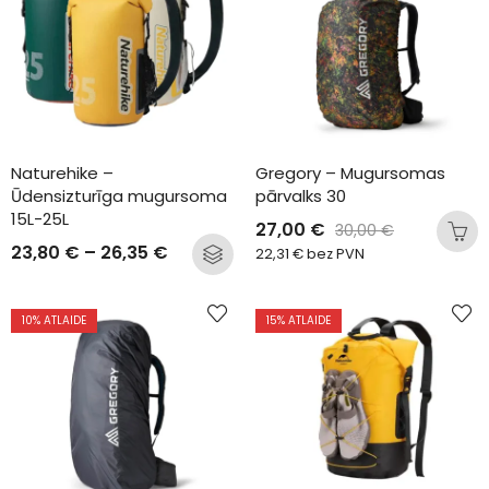
Naturehike – 
Gregory – Mugursomas 
Ūdensizturīga mugursoma 
pārvalks 30
15L-25L
27,00
€
30,00
€
23,80
€
–
26,35
€
22,31
€
bez PVN
10
% ATLAIDE
15
% ATLAIDE