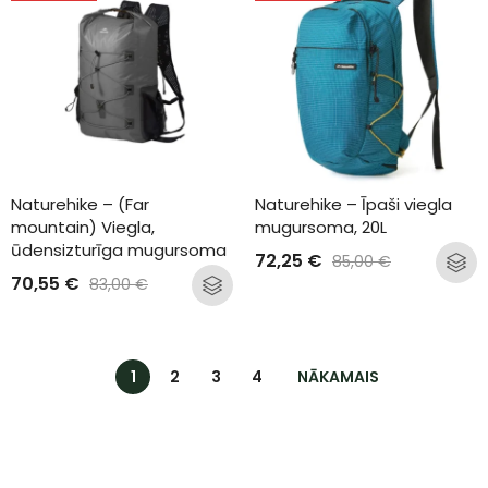
Naturehike – (Far 
Naturehike – Īpaši viegla 
mountain) Viegla, 
mugursoma, 20L
ūdensizturīga mugursoma
72,25
€
85,00
€
70,55
€
83,00
€
1
2
3
4
NĀKAMAIS