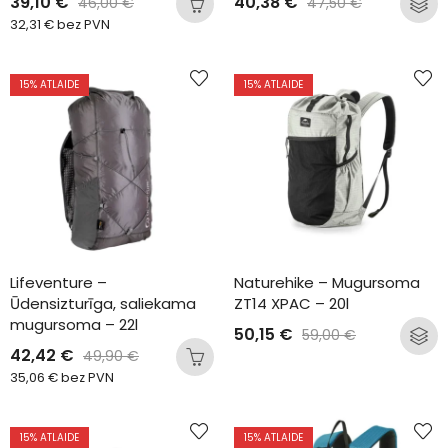
39,10
€
40,38
€
46,00
€
47,50
€
32,31
€
bez PVN
15
% ATLAIDE
15
% ATLAIDE
Lifeventure – 
Naturehike – Mugursoma 
Ūdensizturīga, saliekama 
ZT14 XPAC – 20l
mugursoma – 22l
50,15
€
59,00
€
42,42
€
49,90
€
35,06
€
bez PVN
15
% ATLAIDE
15
% ATLAIDE