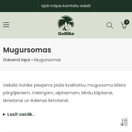
Izjūti mājas komfortu dabā!
0
Mugursomas
Galvenā lapa
»
Mugursomas
Veikalā Gohike pieejams plašs kvalitatīvu mugursomu klāsts
pārgājieniem, trekingam, alpīnismam, klinšu kāpšanai,
skriešanai un ikdienas lietošanai.
Lasīt vairāk…