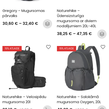
Gregory – Mugursomas 
Naturehike – 
pārvalks
Ūdensizsturīga 
mugursoma ar diviem 
30,60
€
–
32,40
€
nodalījumiem 20L-40L
38,25
€
–
47,35
€
15
% ATLAIDE
15
% ATLAIDE
Naturehike – Velosipēdu 
Naturehike – Salokāmā 
mugursoma 20l
mugursoma Oxygen, 20L