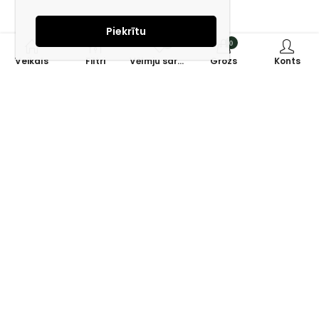
Piekrītu
0
0
Veikals
Filtri
Vēlmju saraksts
Grozs
Konts
Piesakies jaunumiem e-pastā!
Saņem īpašos piedāvājumus un uzzini jaunumus ātrāk!