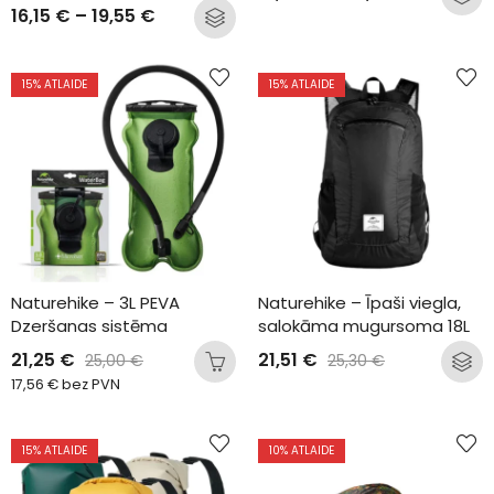
16,15
€
–
19,55
€
15
% ATLAIDE
15
% ATLAIDE
Naturehike – 3L PEVA 
Naturehike – Īpaši viegla, 
Dzeršanas sistēma
salokāma mugursoma 18L
21,25
€
21,51
€
25,00
€
25,30
€
17,56
€
bez PVN
15
% ATLAIDE
10
% ATLAIDE