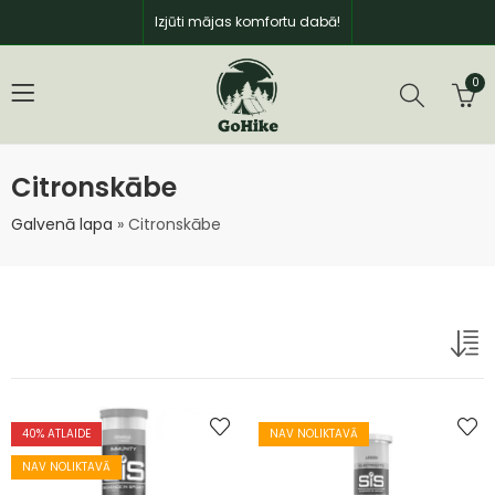
Izjūti mājas komfortu dabā!
0
Citronskābe
Galvenā lapa
»
Citronskābe
40
% ATLAIDE
NAV NOLIKTAVĀ
NAV NOLIKTAVĀ