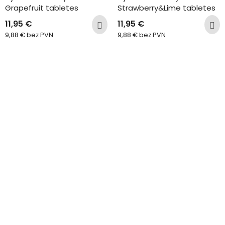
Grapefruit tabletes
Strawberry&Lime tabletes
11,95
€
11,95
€
9,88
€
bez PVN
9,88
€
bez PVN