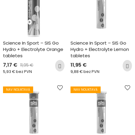
Science In Sport – SIS Go 
Science In Sport – SIS Go 
Hydro + Electrolyte Orange 
Hydro + Electrolyte Lemon 
tabletes
tabletes
7,17
€
11,95
€
11,95
€
5,93
€
bez PVN
9,88
€
bez PVN
NAV NOLIKTAVĀ
NAV NOLIKTAVĀ