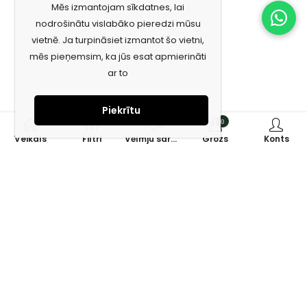
Mēs izmantojam sīkdatnes, lai
nodrošinātu vislabāko pieredzi mūsu
vietnē. Ja turpināsiet izmantot šo vietni,
mēs pieņemsim, ka jūs esat apmierināti
ar to
Piekrītu
0
0
Veikals
Filtri
Vēlmju saraksts
Grozs
Konts
Piesakies jaunumiem e-pastā!
Saņem īpašos piedāvājumus un uzzini jaunumus ātrāk!