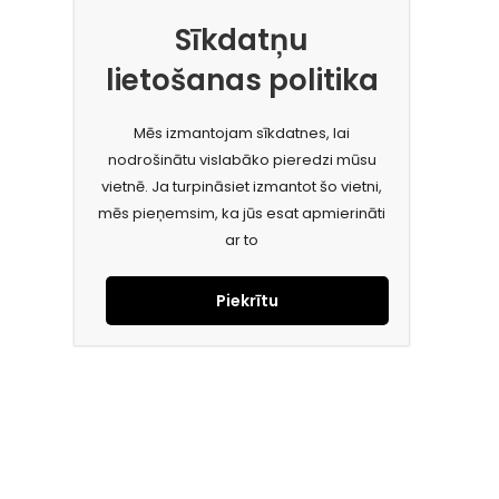
Sīkdatņu
lietošanas politika
Mēs izmantojam sīkdatnes, lai
nodrošinātu vislabāko pieredzi mūsu
vietnē. Ja turpināsiet izmantot šo vietni,
mēs pieņemsim, ka jūs esat apmierināti
ar to
Piekrītu
Piesakies jaunumiem e-pastā!
Saņem īpašos piedāvājumus un uzzini jaunumus ātrāk!