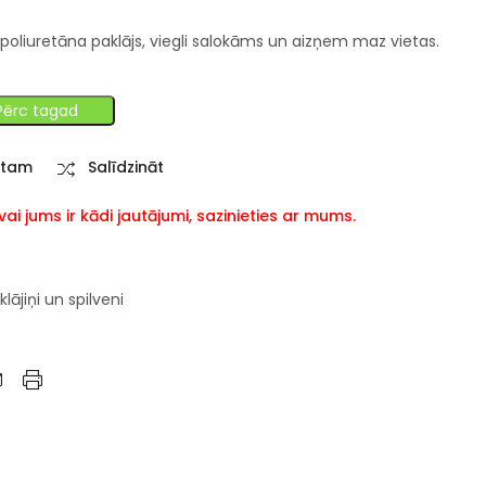
 poliuretāna paklājs, viegli salokāms un aizņem maz vietas.
Pērc tagad
stam
Salīdzināt
i jums ir kādi jautājumi, sazinieties ar mums.
klājiņi un spilveni