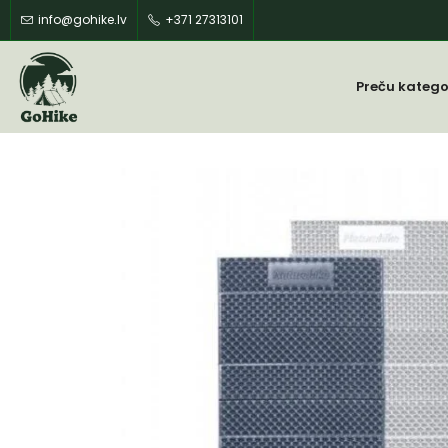
info@gohike.lv
+371 27313101
Preču katego