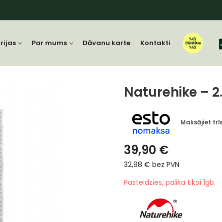
rijas
Par mums
Dāvanu karte
Kontakti
Naturehike – 2
Maksājiet tr
39,90
€
32,98
€
bez PVN
Pasteidzies, palika tikai 1gb.