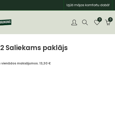
Izjūti mājas komfortu dabā!
0
0
.2 Saliekams paklājs
īs vienādos maksājumos.
13,30
€