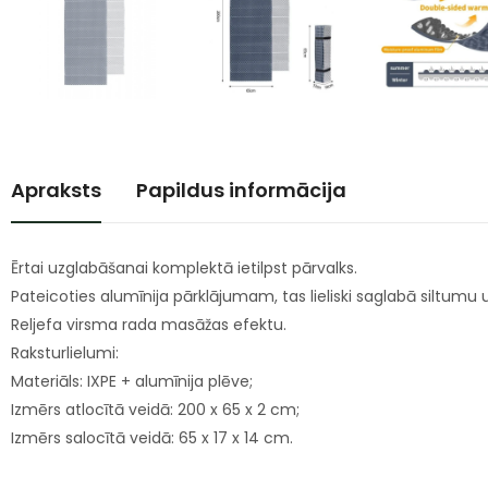
Apraksts
Papildus informācija
Ērtai uzglabāšanai komplektā ietilpst pārvalks.
Pateicoties alumīnija pārklājumam, tas lieliski saglabā siltum
Reljefa virsma rada masāžas efektu.
Raksturlielumi:
Materiāls: IXPE + alumīnija plēve;
Izmērs atlocītā veidā: 200 x 65 x 2 cm;
Izmērs salocītā veidā: 65 x 17 x 14 cm.