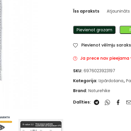
Īss apraksts
Atjaunināts
Pievienot grozam
Pievienot vēlmju sarak
Ja prece nav pieejama va
SKU:
6976023923197
Kategorija:
Izpārdošana
,
Pa
Brand:
Naturehike
Dalīties: