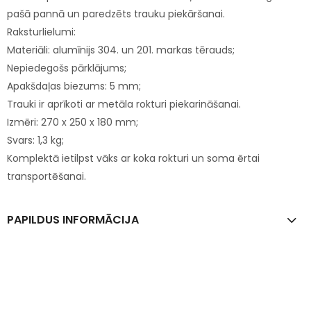
pašā pannā un paredzēts trauku piekāršanai.
Raksturlielumi:
Materiāli: alumīnijs 304. un 201. markas tērauds;
Nepiedegošs pārklājums;
Apakšdaļas biezums: 5 mm;
Trauki ir aprīkoti ar metāla rokturi piekarināšanai.
Izmēri: 270 x 250 x 180 mm;
Svars: 1,3 kg;
Komplektā ietilpst vāks ar koka rokturi un soma ērtai
transportēšanai.
PAPILDUS INFORMĀCIJA