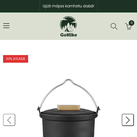
Izjūti mājas komfortu dabā!
0
30
% ATLAIDE