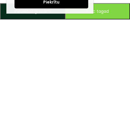
Piekrītu
Pievienot grozam
Pērc tagad
Piesakies jaunumiem e-pastā!
Saņem īpašos piedāvājumus un uzzini jaunumus ātrāk!
Mūsu mērķis – ikviena tūrista ceļojumu padarīt ērtu un drošu!
Zvaniet vai rakstiet mums, un ar prieku dalīsimies savā
personīgajā pieredzē, palīdzot orientēties plašajā preču