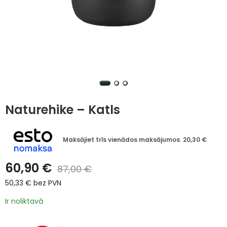
Naturehike – Katls
Maksājiet trīs vienādos maksājumos.
20,30
€
60,90
€
87,00
€
50,33
€
bez PVN
Ir noliktavā