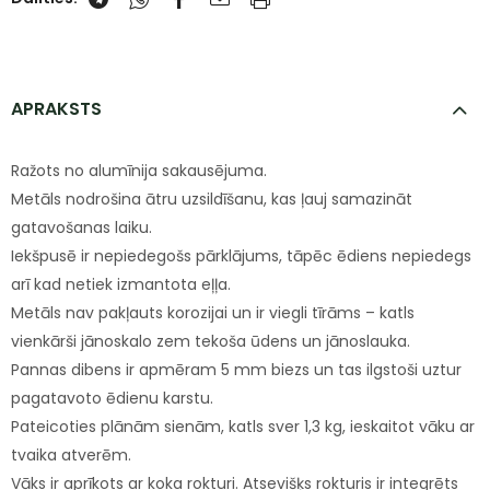
APRAKSTS
Ražots no alumīnija sakausējuma.
Metāls nodrošina ātru uzsildīšanu, kas ļauj samazināt
gatavošanas laiku.
Iekšpusē ir nepiedegošs pārklājums, tāpēc ēdiens nepiedegs
arī kad netiek izmantota eļļa.
Metāls nav pakļauts korozijai un ir viegli tīrāms – katls
vienkārši jānoskalo zem tekoša ūdens un jānoslauka.
Pannas dibens ir apmēram 5 mm biezs un tas ilgstoši uztur
pagatavoto ēdienu karstu.
Pateicoties plānām sienām, katls sver 1,3 kg, ieskaitot vāku ar
tvaika atverēm.
Vāks ir aprīkots ar koka rokturi. Atsevišķs rokturis ir integrēts