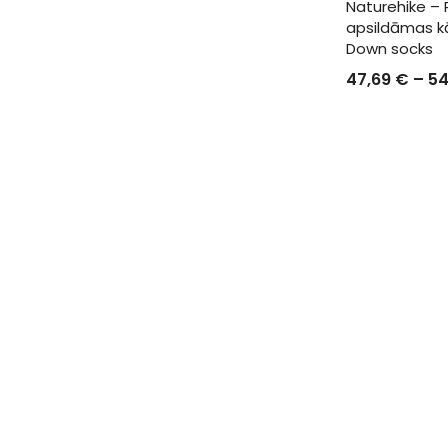
Naturehike – 
apsildāmas kā
Down socks
47,69
€
–
54