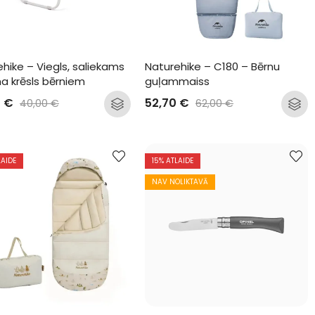
hike – Viegls, saliekams 
Naturehike – C180 – Bērnu 
a krēsls bērniem
guļammaiss
0
€
52,70
€
40,00
€
62,00
€
LAIDE
15
% ATLAIDE
NAV NOLIKTAVĀ