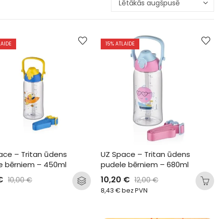
LAIDE
15
% ATLAIDE
ace – Tritan ūdens 
UZ Space – Tritan ūdens 
e bērniem – 450ml
pudele bērniem – 680ml
€
10,20
€
10,00
€
12,00
€
8,43
€
bez PVN