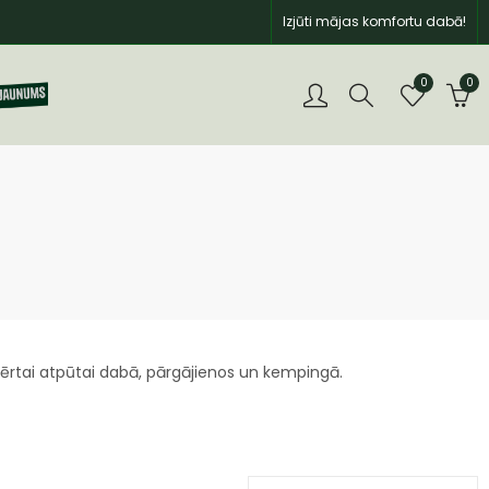
Izjūti mājas komfortu dabā!
0
0
ērtai atpūtai dabā, pārgājienos un kempingā.