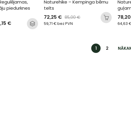
Regulējamas, 
Naturehike – Kempinga bērnu 
Nature
ju piedurknes 
telts
guļam
72,25
€
78,2
85,00
€
,15
€
59,71
€
bez PVN
64,63
1
2
NĀKA