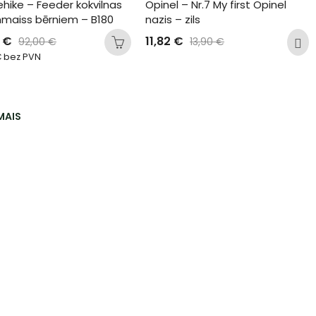
hike – Feeder kokvilnas 
Opinel – Nr.7 My first Opinel 
maiss bērniem – B180
nazis – zils
0
€
11,82
€
92,00
€
13,90
€
€
bez PVN
MAIS