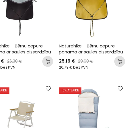
ehike – Bērnu cepure 
Naturehike – Bērnu cepure 
a ar saules aizsardzību
panama ar saules aizsardzību
6
€
25,16
€
26,30
€
29,60
€
bez PVN
20,79
€
bez PVN
LAIDE
15
% ATLAIDE