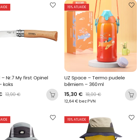
LAIDE
15
% ATLAIDE
 – Nr.7 My first Opinel 
UZ Space – Termo pudele 
– koks
bērniem – 360 ml
€
15,30
€
13,90
€
18,00
€
12,64
€
bez PVN
LAIDE
15
% ATLAIDE