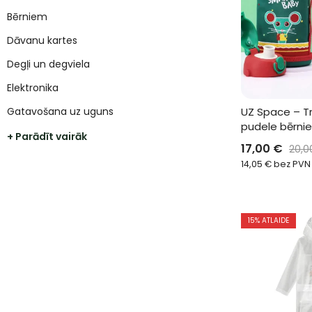
Bērniem
Dāvanu kartes
Degļi un degviela
Elektronika
Gatavošana uz uguns
UZ Space – Tr
pudele bērni
+ Parādīt vairāk
17,00
€
20,
14,05
€
bez PVN
15
% ATLAIDE