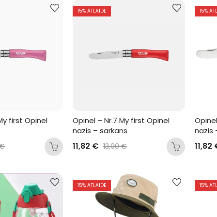
15
% ATLAIDE
15
% AT
y first Opinel 
Opinel – Nr.7 My first Opinel 
Opinel
nazis – sarkans
nazis 
11,82
€
11,82
€
13,90
€
15
% ATLAIDE
15
% AT