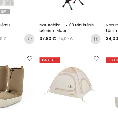
Bērnu 
Naturehike – YL08 Mini krēsls 
Nature
bērniem Moon
tūrism
37,80
€
34,0
00
€
54,00
€
N
15
% ATLAIDE
15
% AT