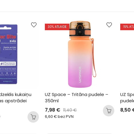
30
% ATLAIDE
15
% AT
īdzeklis kukaiņu 
UZ Space – Tritāna pudele – 
UZ Sp
s apstrādei 
350ml
pudel
7,98
€
8,50
11,40
€
€
6,60
€
bez PVN