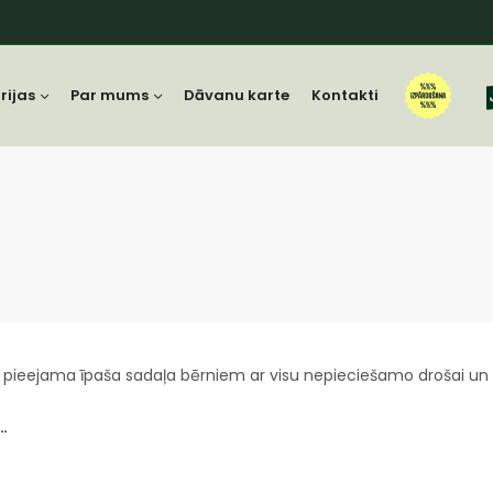
rijas
Par mums
Dāvanu karte
Kontakti
 pieejama īpaša sadaļa bērniem ar visu nepieciešamo drošai un 
…