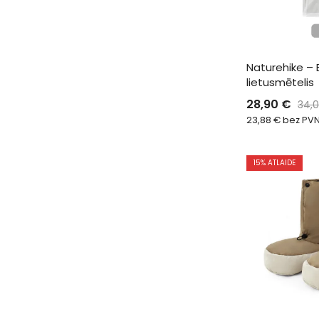
Naturehike – 
lietusmētelis
28,90
€
34,
23,88
€
bez PV
15
% ATLAIDE