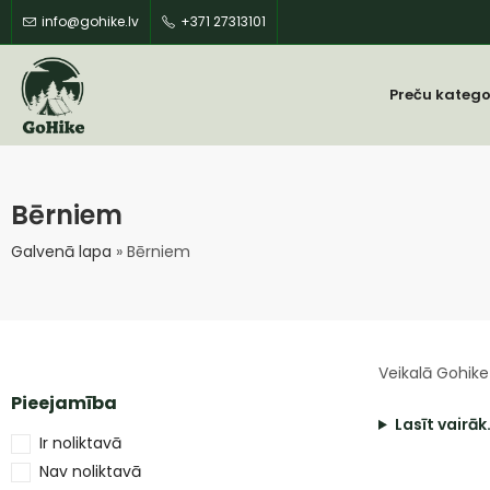
info@gohike.lv
+371 27313101
Preču katego
Bērniem
Galvenā lapa
»
Bērniem
Veikalā Gohike
Pieejamība
Lasīt vairāk
Ir noliktavā
Nav noliktavā