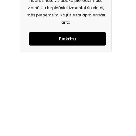
nodrošinātu vislabāko pieredzi mūsu
vietnē. Ja turpināsiet izmantot šo vietni,
mēs pieņemsim, ka jūs esat apmierināti
ar to
Piekrītu
Piesakies jaunumiem e-pastā!