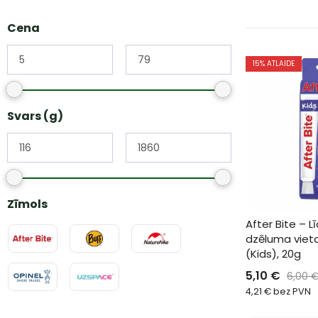
Cena
15
% ATLAIDE
Svars (g)
Zīmols
After Bite – L
dzēluma vieta
(Kids), 20g
5,10
€
6,00
4,21
€
bez PVN