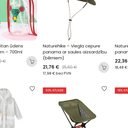
itan ūdens 
Naturehike – Viegla cepure 
Natur
em – 700ml
panama ar saules aizsardzību 
panam
(bērniem)
22,3
00
€
21,76
€
25,60
€
18,48
€
17,98
€
bez PVN
30
% ATLAIDE
15
% AT