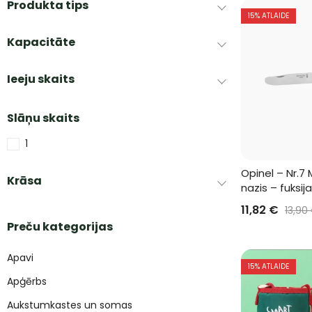
Produkta tips
15
% ATLAIDE
Kapacitāte
Ieeju skaits
Slāņu skaits
1
Opinel – Nr.7 M
Krāsa
nazis – fuksija
11,82
€
13,90
Preču kategorijas
Apavi
15
% ATLAIDE
Apģērbs
Aukstumkastes un somas