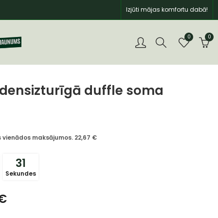
Izjūti mājas komfortu dabā!
0
0
densizturīgā duffle soma
īs vienādos maksājumos.
22,67
€
30
Sekundes
€