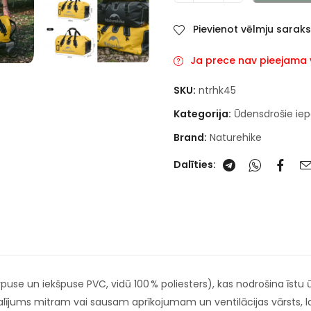
Pievienot vēlmju sarak
Ja prece nav pieejama va
SKU:
ntrhk45
Kategorija:
Ūdensdrošie ie
Brand:
Naturehike
Dalīties:
ārpuse un iekšpuse PVC, vidū 100 % poliesters), kas nodrošina īst
lījums mitram vai sausam aprīkojumam un ventilācijas vārsts, lai