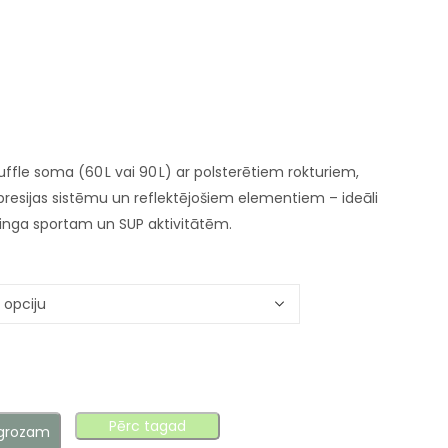
fle soma (60 L vai 90 L) ar polsterētiem rokturiem,
esijas sistēmu un reflektējošiem elementiem – ideāli
inga sportam un SUP aktivitātēm.
Pērc tagad
 grozam