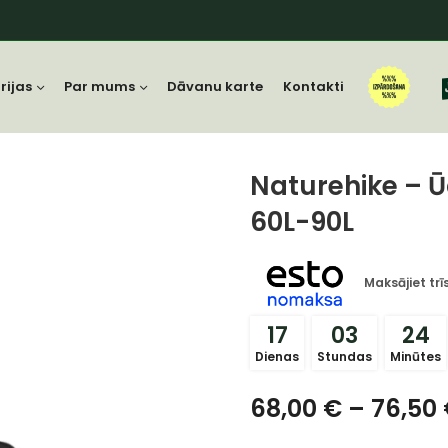
rijas
Par mums
Dāvanu karte
Kontakti
Naturehike – Ū
60L-90L
Maksājiet tr
17
03
24
Dienas
Stundas
Minūtes
68,00
€
–
76,50