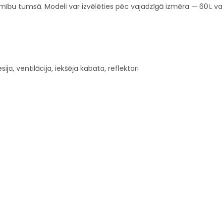
zamību tumsā. Modeli var izvēlēties pēc vajadzīgā izmēra — 60 L vai
ija, ventilācija, iekšēja kabata, reflektori