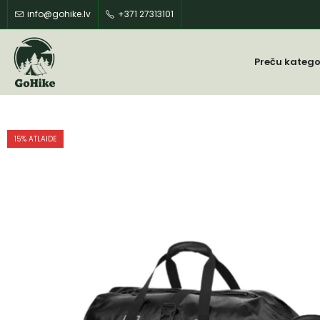
info@gohike.lv
+371 27313101
Preču katego
15
% ATLAIDE