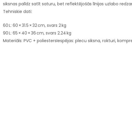
siksnas palīdz satīt saturu, bet reflektējošās līnijas uzlabo red
Tehniskie dati:
60 L: 60 × 31.5 × 32 cm, svars 2 kg
90 L: 65 × 40 × 36 cm, svars 2.24 kg
Materiāls: PVC + poliestersIespējas: plecu siksna, rokturi, kompres