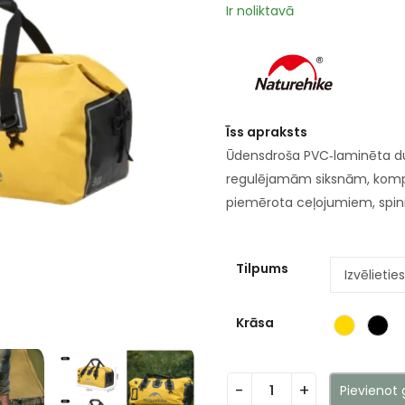
Ir noliktavā
Īss apraksts
Ūdensdroša PVC‑laminēta duf
regulējamām siksnām, kompr
piemērota ceļojumiem, spin
Tilpums
Krāsa
Pievienot