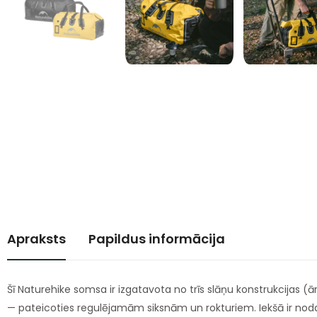
Apraksts
Papildus informācija
Šī Naturehike somsa ir izgatavota no trīs slāņu konstrukcijas (
— pateicoties regulējamām siksnām un rokturiem. Iekšā ir noda