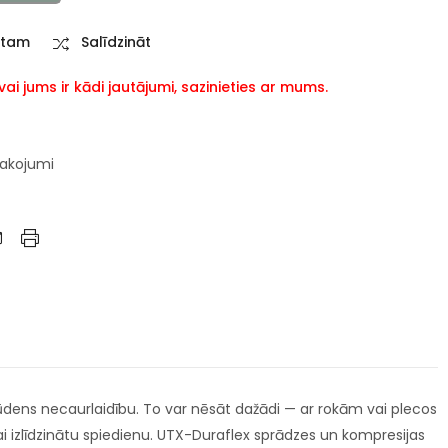
stam
Salīdzināt
i jums ir kādi jautājumi, sazinieties ar mums.
pakojumi
u ūdens necaurlaidību. To var nēsāt dažādi — ar rokām vai plecos
 izlīdzinātu spiedienu. UTX-Duraflex sprādzes un kompresijas