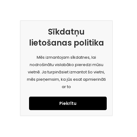
Sīkdatņu
lietošanas politika
Mēs izmantojam sīkdatnes, lai
nodrošinātu vislabāko pieredzi mūsu
vietnē. Ja turpināsiet izmantot šo vietni,
mēs pieņemsim, ka jūs esat apmierināti
ar to
Piekrītu