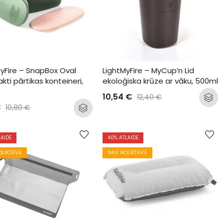
yFire – SnapBox Oval 
LightMyFire – MyCup’n Lid 
ti pārtikas konteineri, 
ekoloģiska krūze ar vāku, 500ml
10,54
€
12,40
€
€
10,80
€
LAIDE
40
% ATLAIDE
OLIKTAVĀ
NAV NOLIKTAVĀ