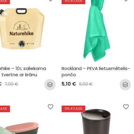
LAIDE
15
% ATLAIDE
hike – 10 L saliekama 
Rockland – PEVA lietusmētelis-
 tvertne ar krānu
pončo
€
5,10
€
7,00
€
6,00
€
LAIDE
15
% ATLAIDE