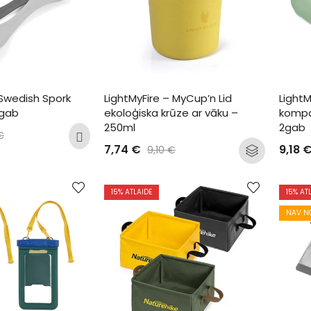
 Swedish Spork 
LightMyFire – MyCup’n Lid 
LightM
2gab
ekoloģiska krūze ar vāku – 
kompak
250ml
2gab
€
7,74
€
9,18
9,10
€
15
% ATLAIDE
15
% AT
NAV N