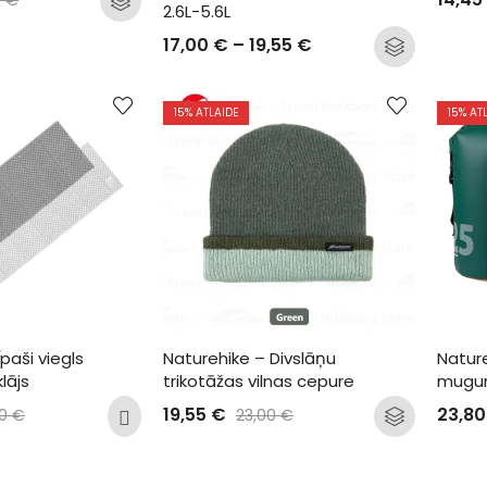
2.6L-5.6L
17,00
€
–
19,55
€
15
% ATLAIDE
15
% AT
paši viegls 
Naturehike – Divslāņu 
Nature
lājs
trikotāžas vilnas cepure
mugur
19,55
€
23,8
90
€
23,00
€