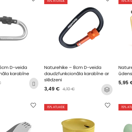
15
% ATLAIDE
15
% AT
 6cm D-veida 
Naturehike – 8cm D-veida 
Nature
nāla karabīne
daudzfunkcionāla karabīne ar 
ūdens
slēdzeni
5,95
€
3,49
€
4,10
€
15
% ATLAIDE
15
% AT