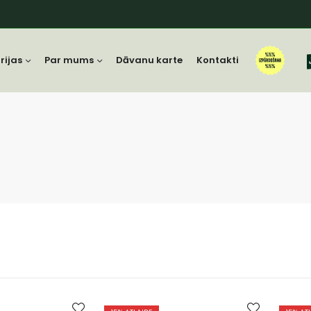
rijas
Par mums
Dāvanu karte
Kontakti