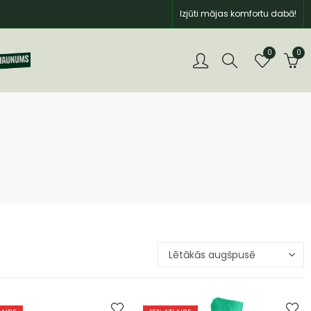
Izjūti mājas komfortu dabā!
0
0