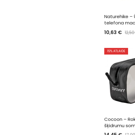
Naturehike – 
telefona mac
10,63
€
12,5
15
% ATLAIDE
Cocoon – Rok
šķidrumu so
14,45
€
17,0