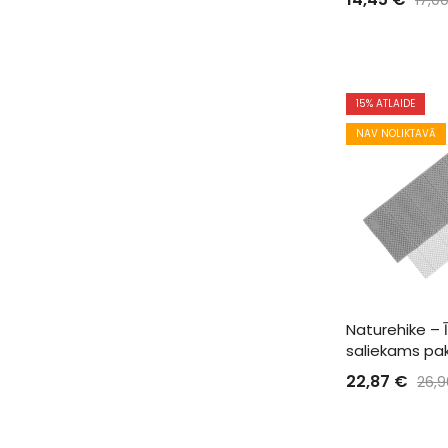
15
% ATLAIDE
NAV NOLIKTAVĀ
Naturehike – Ī
saliekams pak
22,87
€
26,