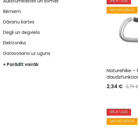
Aukstumkastes un somas
15
% ATLAIDE
NAV NOLIKTAVĀ
Bērniem
Dāvanu kartes
Degļi un degviela
Elektronika
Gatavošana uz uguns
+ Parādīt vairāk
Naturehike –
daudzfunkcio
2,34
€
2,75
15
% ATLAIDE
NAV NOLIKTAVĀ