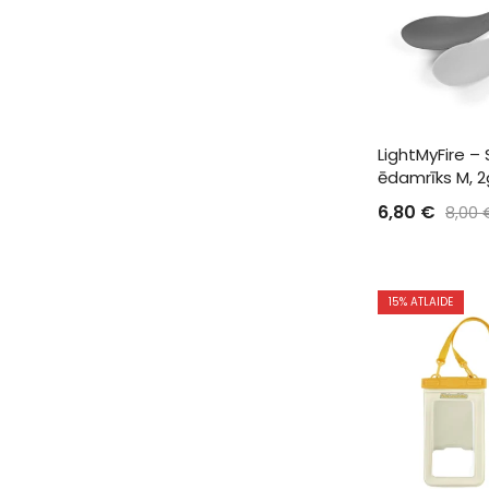
LightMyFire –
ēdamrīks M, 
6,80
€
8,00
15
% ATLAIDE