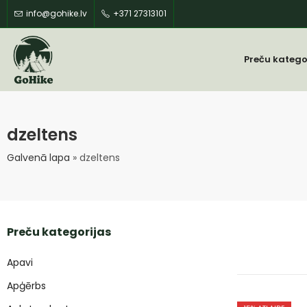
info@gohike.lv
+371 27313101
Preču katego
dzeltens
Galvenā lapa
»
dzeltens
Preču kategorijas
Apavi
Apģērbs