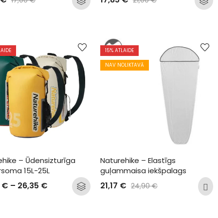
LAIDE
15
% ATLAIDE
NAV NOLIKTAVĀ
hike – Ūdensizturīga 
Naturehike – Elastīgs 
soma 15L-25L
guļammaisa iekšpalags
0
€
–
26,35
€
21,17
€
24,90
€