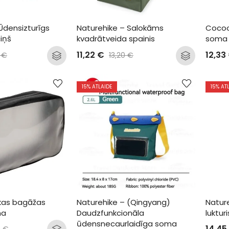
Ūdensizturīgs 
Naturehike – Salokāms 
Cocoo
iņš
kvadrātveida spainis
soma a
11,22
€
12,33
0
€
13,20
€
15
% ATLAIDE
15
% AT
as bagāžas 
Naturehike – (Qingyang) 
Natur
ma
Daudzfunkcionāla 
lukturi
ūdensnecaurlaidīga soma 
14,45
0
€