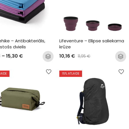
hike – Antibakteriāls, 
Lifeventure – Ellipse saliekama 
ūstošs dvielis
krūze
€
–
15,30
€
10,16
€
11,95
€
LAIDE
15
% ATLAIDE