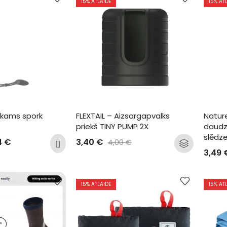
15
% ATLAIDE
15
% AT
ekams spork 
FLEXTAIL – Aizsargapvalks 
Natur
priekš TINY PUMP 2X
daudz
slēdze
4
€
3,40
€
4,00
€
3,49
15
% ATLAIDE
15
% AT