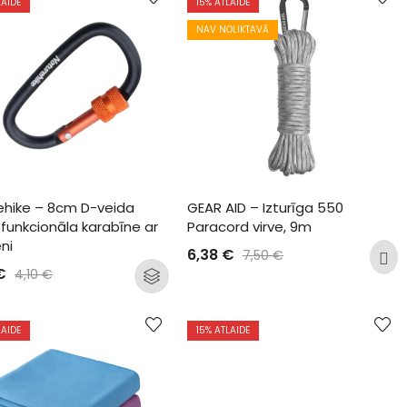
LAIDE
15
% ATLAIDE
NAV NOLIKTAVĀ
ehike – 8cm D-veida 
GEAR AID – Izturīga 550 
funkcionāla karabīne ar 
Paracord virve, 9m
ni
6,38
€
7,50
€
€
4,10
€
LAIDE
15
% ATLAIDE