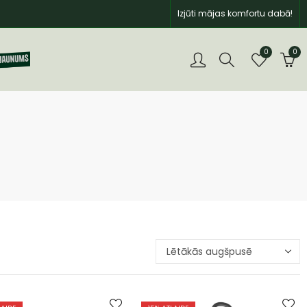
Izjūti mājas komfortu dabā!
0
0