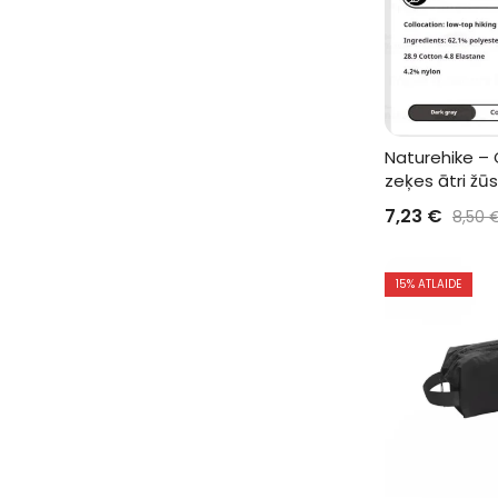
Naturehike –
zeķes ātri žū
7,23
€
8,50
15
% ATLAIDE