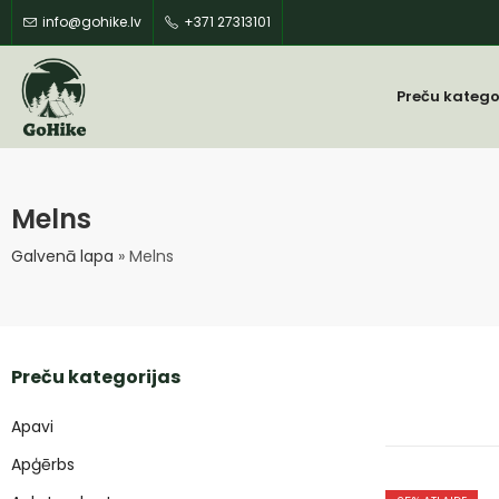
info@gohike.lv
+371 27313101
Preču katego
Melns
Galvenā lapa
»
Melns
Preču kategorijas
Apavi
Apģērbs