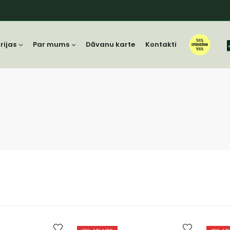
rijas
Par mums
Dāvanu karte
Kontakti