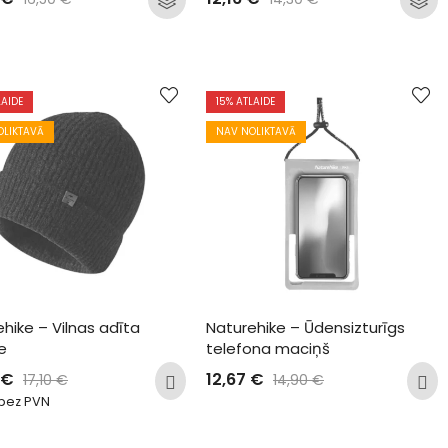
LAIDE
15
% ATLAIDE
OLIKTAVĀ
NAV NOLIKTAVĀ
hike – Vilnas adīta 
Naturehike – Ūdensizturīgs 
e
telefona maciņš
€
12,67
€
17,10
€
14,90
€
bez PVN