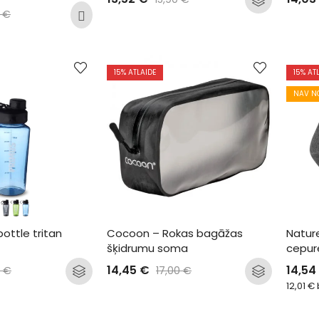
0
€
15
% ATLAIDE
15
% AT
NAV N
bottle tritan 
Cocoon – Rokas bagāžas 
Nature
šķidrumu soma
cepur
14,45
€
14,54
0
€
17,00
€
12,01
€