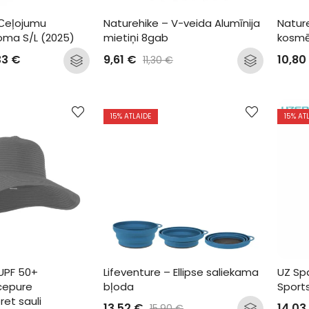
 Сeļojumu 
Naturehike – V-veida Alumīnija 
Nature
oma S/L (2025)
mietiņi 8gab
kosmē
33
€
9,61
€
10,80
11,30
€
15
% ATLAIDE
15
% AT
UPF 50+ 
Lifeventure – Ellipse saliekama 
UZ Spa
cepure 
bļoda
Sport
ret sauli
13,52
€
14,03
15,90
€