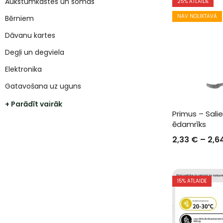
Aukstumkastes un somas
25
% ATLAIDE
NAV NOLIKTAVĀ
Bērniem
Dāvanu kartes
Degļi un degviela
Elektronika
Gatavošana uz uguns
+ Parādīt vairāk
Primus – Sali
ēdamrīks
2,33
€
–
2,6
15
% ATLAIDE