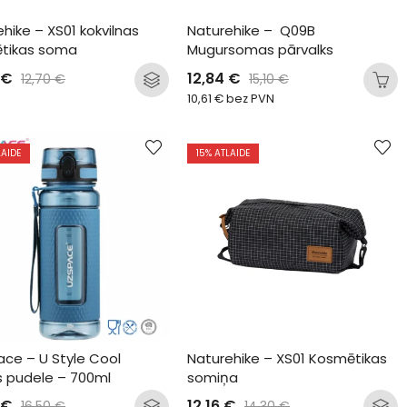
hike – XS01 kokvilnas 
Naturehike –  Q09B 
tikas soma
Mugursomas pārvalks
€
12,84
€
12,70
€
15,10
€
10,61
€
bez PVN
LAIDE
15
% ATLAIDE
ce – U Style Cool 
Naturehike – XS01 Kosmētikas 
s pudele – 700ml
somiņa
€
12,16
€
16,50
€
14,30
€