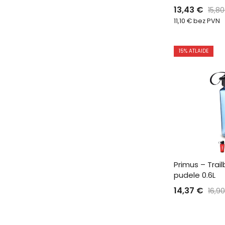
13,43
€
15,8
11,10
€
bez PVN
15
% ATLAIDE
Primus – Trail
pudele 0.6L
14,37
€
16,9