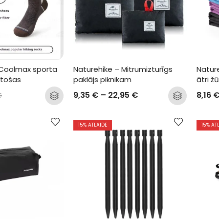
 Coolmax sporta 
Naturehike – Mitrumizturīgs 
Nature
stošas
paklājs piknikam
ātri ž
9,35
€
–
22,95
€
8,16
€
15
% ATLAIDE
15
% AT