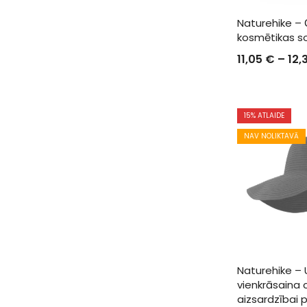
Naturehike –
kosmētikas s
11,05
€
–
12,
15
% ATLAIDE
NAV NOLIKTAVĀ
Naturehike – 
vienkrāsaina 
aizsardzībai p