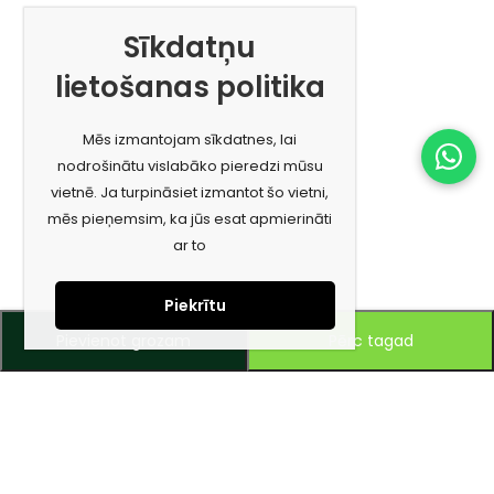
Sīkdatņu
lietošanas politika
Mēs izmantojam sīkdatnes, lai
nodrošinātu vislabāko pieredzi mūsu
vietnē. Ja turpināsiet izmantot šo vietni,
mēs pieņemsim, ka jūs esat apmierināti
ar to
Piekrītu
Pievienot grozam
Pērc tagad
Piesakies jaunumiem e-pastā!
Saņem īpašos piedāvājumus un uzzini jaunumus ātrāk!