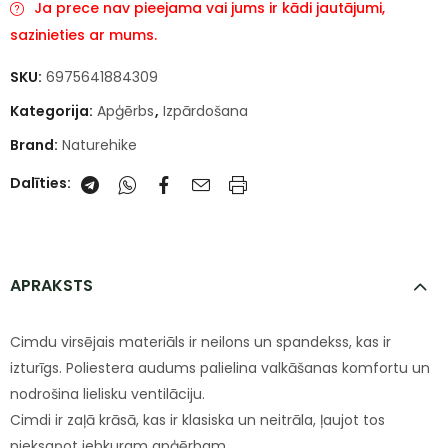
Ja prece nav pieejama vai jums ir kādi jautājumi,
sazinieties ar mums.
SKU:
6975641884309
Kategorija:
Apģērbs
,
Izpārdošana
Brand:
Naturehike
Dalīties:
APRAKSTS
Cimdu virsējais materiāls ir neilons un spandekss, kas ir
izturīgs. Poliestera audums palielina valkāšanas komfortu un
nodrošina lielisku ventilāciju.
Cimdi ir zaļā krāsā, kas ir klasiska un neitrāla, ļaujot tos
pieksaņot jebkuram apģērbam.