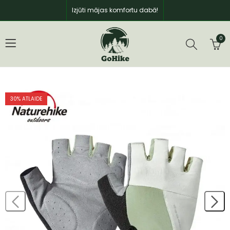
Izjūti mājas komfortu dabā!
0
30
% ATLAIDE