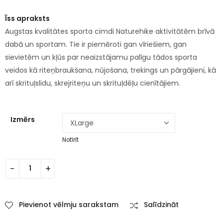
Īss apraksts
Augstas kvalitātes sporta cimdi Naturehike aktivitātēm brīvā
dabā un sportam. Tie ir piemēroti gan vīriešiem, gan
sievietēm un kļūs par neaizstājamu palīgu tādos sporta
veidos kā riteņbraukšana, nūjošana, trekings un pārgājieni, kā
arī skrituļslidu, skrejriteņu un skrituļdēļu cienītājiem.
Izmērs
Notīrīt
Pievienot vēlmju sarakstam
Salīdzināt