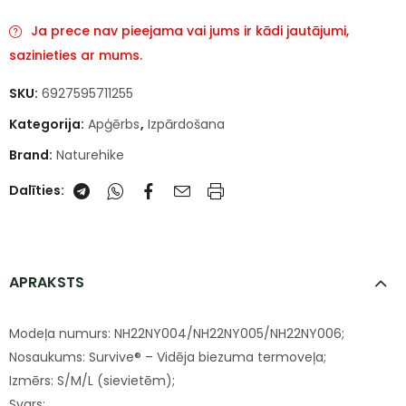
Ja prece nav pieejama vai jums ir kādi jautājumi,
sazinieties ar mums.
SKU:
6927595711255
Kategorija:
Apģērbs
,
Izpārdošana
Brand:
Naturehike
Dalīties:
APRAKSTS
Modeļa numurs: NH22NY004/NH22NY005/NH22NY006;
Nosaukums: Survive® – Vidēja biezuma termoveļa;
Izmērs: S/M/L (sievietēm);
Svars: