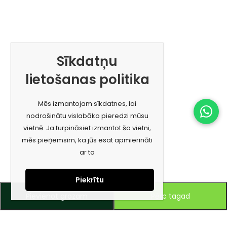
Sīkdatņu
lietošanas politika
Mēs izmantojam sīkdatnes, lai
nodrošinātu vislabāko pieredzi mūsu
vietnē. Ja turpināsiet izmantot šo vietni,
mēs pieņemsim, ka jūs esat apmierināti
ar to
Piekrītu
Pievienot grozam
Pērc tagad