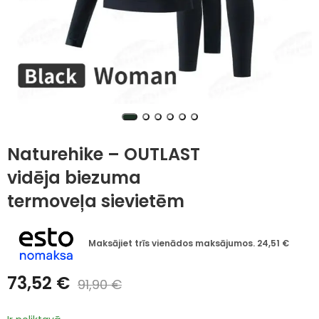
Naturehike – OUTLAST
vidēja biezuma
termoveļa sievietēm
Maksājiet trīs vienādos maksājumos.
24,51
€
73,52
€
91,90
€