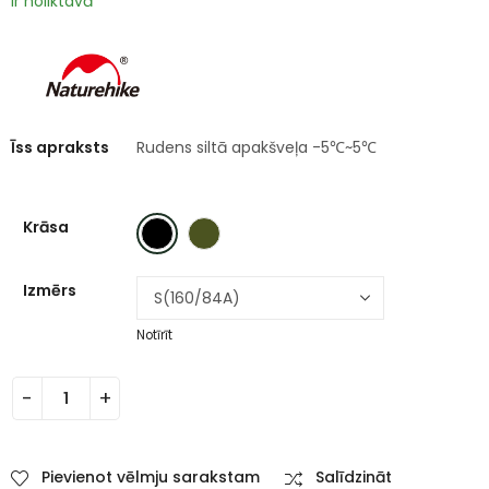
Ir noliktavā
Īss apraksts
Rudens siltā apakšveļa -5℃~5℃
Krāsa
Izmērs
Notīrīt
Pievienot vēlmju sarakstam
Salīdzināt