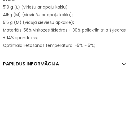
519 g (L) (vīriešu ar apaļu kaklu);
415g (M) (sieviešu ar apaļu kaklu);
515 g (M) (vidēja sieviešu apkakle);
Materiāls: 56% viskozes šķiedras + 30% poliakrilnitrila šķiedras
+ 14% spandekss;
Optimāla lietošanas temperatūra: -5℃ ~ 5℃;
PAPILDUS INFORMĀCIJA