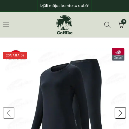
Izjūti mājas komfortu dabā!
0
20
% ATLAIDE