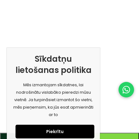
Sīkdatņu
lietošanas politika
Mēs izmantojam sīkdatnes, lai
nodrošinātu vislabāko pieredzi mūsu
vietnē. Ja turpināsiet izmantot šo vietni,
mēs pieņemsim, ka jūs esat apmierināti
ar to
Piekrītu