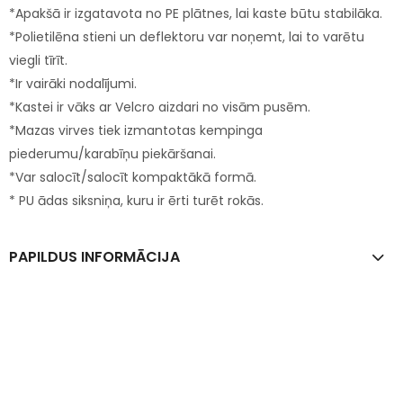
*Apakšā ir izgatavota no PE plātnes, lai kaste būtu stabilāka.
*Polietilēna stieni un deflektoru var noņemt, lai to varētu
viegli tīrīt.
*Ir vairāki nodalījumi.
*Kastei ir vāks ar Velcro aizdari no visām pusēm.
*Mazas virves tiek izmantotas kempinga
piederumu/karabīņu piekāršanai.
*Var salocīt/salocīt kompaktākā formā.
* PU ādas siksniņa, kuru ir ērti turēt rokās.
PAPILDUS INFORMĀCIJA