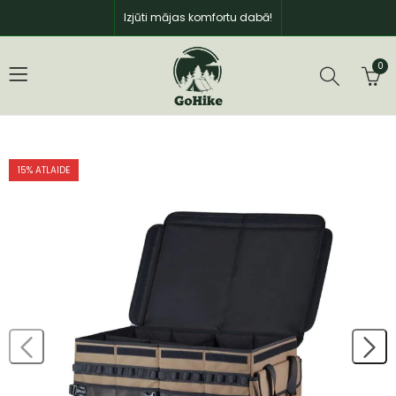
Izjūti mājas komfortu dabā!
0
15
% ATLAIDE