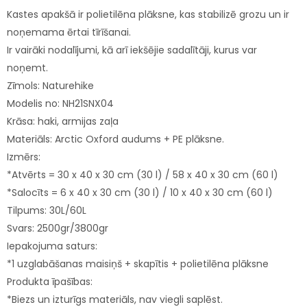
Kastes apakšā ir polietilēna plāksne, kas stabilizē grozu un ir
noņemama ērtai tīrīšanai.
Ir vairāki nodalījumi, kā arī iekšējie sadalītāji, kurus var
noņemt.
Zīmols: Naturehike
Modelis no: NH21SNX04
Krāsa: haki, armijas zaļa
Materiāls: Arctic Oxford audums + PE plāksne.
Izmērs:
*Atvērts = 30 x 40 x 30 cm (30 l) / 58 x 40 x 30 cm (60 l)
*Salocīts = 6 x 40 x 30 cm (30 l) / 10 x 40 x 30 cm (60 l)
Tilpums: 30L/60L
Svars: 2500gr/3800gr
Iepakojuma saturs:
*1 uzglabāšanas maisiņš + skapītis + polietilēna plāksne
Produkta īpašības:
*Biezs un izturīgs materiāls, nav viegli saplēst.