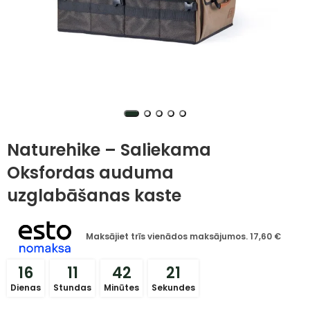
Naturehike – Saliekama
Oksfordas auduma
uzglabāšanas kaste
Maksājiet trīs vienādos maksājumos.
17,60
€
16
11
42
20
Dienas
Stundas
Minūtes
Sekundes