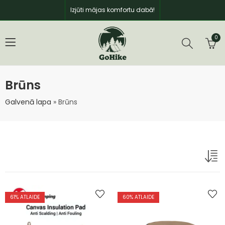
Izjūti mājas komfortu dabā!
0
Brūns
Galvenā lapa
»
Brūns
61
% ATLAIDE
60
% ATLAIDE