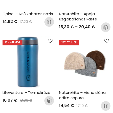
Opinel – Nr.8 kabatas nazis
Naturehike – Apaļa 
uzglabāšanas kaste
14,62
€
17,20
€
15,30
€
–
20,40
€
15
% ATLAIDE
15
% ATLAIDE
Lifeventure – Termokrūze
Naturehike – Viena slāņa 
adīta cepure
16,07
€
18,90
€
14,54
€
17,10
€