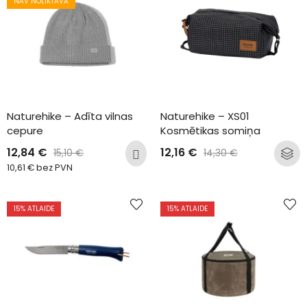
NAV NOLIKTAVĀ
Naturehike – Adīta vilnas 
Naturehike – XS01 
cepure
Kosmētikas somiņa
12,84
€
12,16
€
15,10
€
14,30
€
10,61
€
bez PVN
15
% ATLAIDE
15
% ATLAIDE