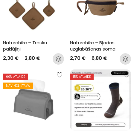
Naturehike – Trauku 
Naturehike – Bļodas 
paklājiņi
uzglabāšanas soma
2,30
€
–
2,80
€
2,70
€
–
6,80
€
60
% ATLAIDE
15
% ATLAIDE
NAV NOLIKTAVĀ