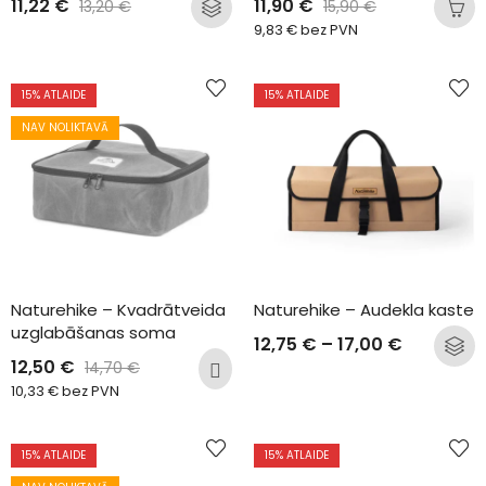
11,22
€
11,90
€
13,20
€
15,90
€
9,83
€
bez PVN
15
% ATLAIDE
15
% ATLAIDE
NAV NOLIKTAVĀ
Naturehike – Kvadrātveida 
Naturehike – Audekla kaste
uzglabāšanas soma
12,75
€
–
17,00
€
12,50
€
14,70
€
10,33
€
bez PVN
15
% ATLAIDE
15
% ATLAIDE