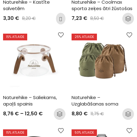
Naturehike – Kastīte 
Naturehike – Coolmax 
salvetēm
sporta zeķes ātri žūstošas
3,30
€
7,23
€
8,20
€
8,50
€
15
% ATLAIDE
25
% ATLAIDE
Naturehike – Saliekams, 
Naturehike – 
apaļš spainis
Uzglabāšanas soma
8,76
€
–
12,50
€
8,80
€
11,75
€
15
% ATLAIDE
50
% ATLAIDE