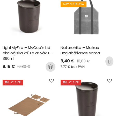
NAV NOLIKTAVĀ
LightMyFire – MyCup’n Lid 
Naturehike – Malkas 
ekoloģiska krūze ar vāku – 
uzglabāšanas soma
360ml
9,40
€
18,80
€
9,18
€
10,80
€
7,77
€
bez PVN
15
% ATLAIDE
15
% ATLAIDE