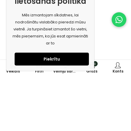
lietošanas politika
Mēs izmantojam sīkdatnes, lai
nodrošinātu vislabāko pieredzi mūsu
vietnē. Ja turpināsiet izmantot šo vietni,
mēs pieņemsim, ka jūs esat apmierināti
ar to
Piekrītu
0
0
Veikals
Filtri
Vēlmju saraksts
Grozs
Konts
Piesakies jaunumiem e-pastā!