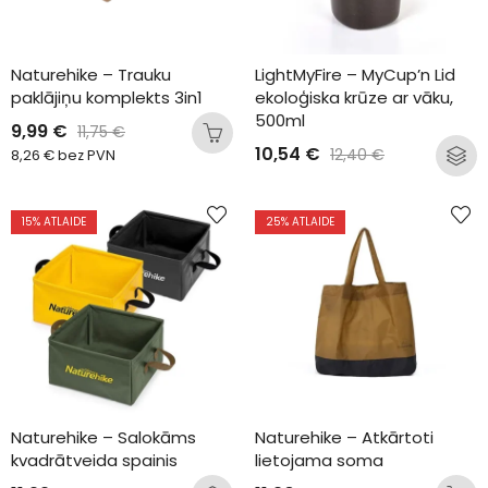
Naturehike – Trauku 
LightMyFire – MyCup’n Lid 
paklājiņu komplekts 3in1
ekoloģiska krūze ar vāku, 
500ml
9,99
€
11,75
€
10,54
€
12,40
€
8,26
€
bez PVN
15
% ATLAIDE
25
% ATLAIDE
Naturehike – Salokāms 
Naturehike – Atkārtoti 
kvadrātveida spainis
lietojama soma