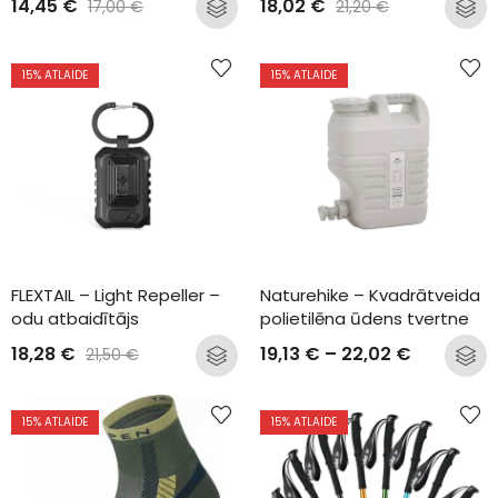
14,45
€
18,02
€
17,00
€
21,20
€
15
% ATLAIDE
15
% ATLAIDE
FLEXTAIL – Light Repeller – 
Naturehike – Kvadrātveida 
odu atbaidītājs
polietilēna ūdens tvertne
18,28
€
19,13
€
–
22,02
€
21,50
€
15
% ATLAIDE
15
% ATLAIDE