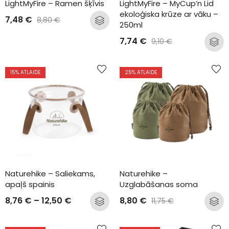
LightMyFire – Ramen šķīvis
LightMyFire – MyCup’n Lid 
ekoloģiska krūze ar vāku – 
7,48
€
8,80
€
250ml
7,74
€
9,10
€
15
% ATLAIDE
25
% ATLAIDE
Naturehike – Saliekams, 
Naturehike – 
apaļš spainis
Uzglabāšanas soma
8,76
€
–
12,50
€
8,80
€
11,75
€