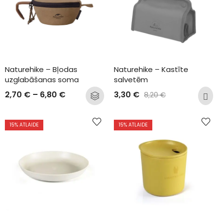
Naturehike – Bļodas 
Naturehike – Kastīte 
uzglabāšanas soma
salvetēm
2,70
€
–
6,80
€
3,30
€
8,20
€
15
% ATLAIDE
15
% ATLAIDE