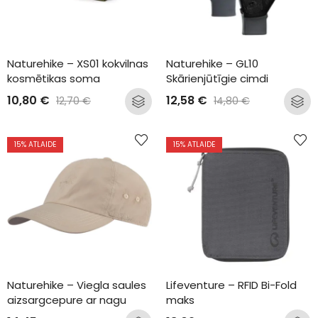
Naturehike – XS01 kokvilnas 
Naturehike – GL10 
kosmētikas soma
Skārienjūtīgie cimdi
10,80
€
12,58
€
12,70
€
14,80
€
15
% ATLAIDE
15
% ATLAIDE
Naturehike – Viegla saules 
Lifeventure – RFID Bi-Fold 
aizsargcepure ar nagu
maks