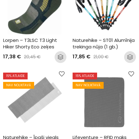
Lorpen – T3LSC T3 Light 
Naturehike – ST01 Alumīnija 
Hiker Shorty Eco zeķes
trekinga nūja (1 gb.)
17,38
€
17,85
€
20,45
€
21,00
€
15
% ATLAIDE
15
% ATLAIDE
NAV NOLIKTAVĀ
NAV NOLIKTAVĀ
Naturehike – Īpaši viegls 
Lifeventure – RFID maks