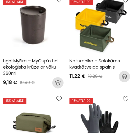
15
% ATLAIDE
15
% ATLAIDE
LightMyFire – MyCup’n Lid 
Naturehike – Salokāms 
ekoloģiska krūze ar vāku – 
kvadrātveida spainis
360ml
11,22
€
13,20
€
9,18
€
10,80
€
15
% ATLAIDE
15
% ATLAIDE