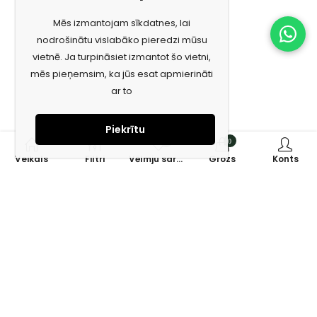
Mēs izmantojam sīkdatnes, lai
nodrošinātu vislabāko pieredzi mūsu
vietnē. Ja turpināsiet izmantot šo vietni,
mēs pieņemsim, ka jūs esat apmierināti
ar to
Piekrītu
0
0
Veikals
Filtri
Vēlmju saraksts
Grozs
Konts
Piesakies jaunumiem e-pastā!