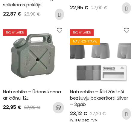
saliekams paklājs
22,95
€
27,00
€
22,87
€
26,90
€
15
% ATLAIDE
15
% ATLAIDE
NAV NOLIKTAVĀ
Naturehike – Ūdens kanna 
Naturehike – Ātri žūstoši 
ar krānu, 12L
bezšuvju bokseršorti Silver 
– 3gab
22,95
€
27,00
€
23,12
€
27,20
€
19,11
€
bez PVN