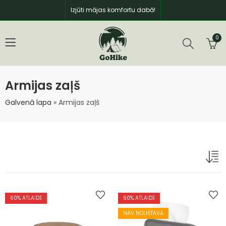
Izjūti mājas komfortu dabā!
0
Armijas zaļš
Galvenā lapa
»
Armijas zaļš
60
% ATLAIDE
60
% ATLAIDE
NAV NOLIKTAVĀ