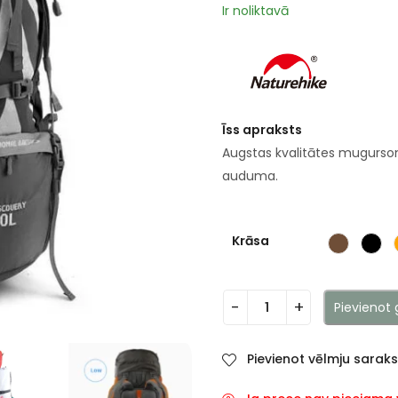
Ir noliktavā
Īss apraksts
Augstas kvalitātes mugurso
auduma.
Krāsa
Pievienot
Pievienot vēlmju sarak