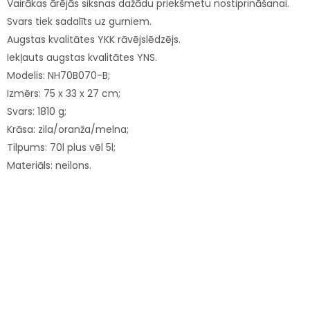
Vairākas ārējās siksnas dažādu priekšmetu nostiprināšanai.
Svars tiek sadalīts uz gurniem.
Augstas kvalitātes YKK rāvējslēdzējs.
Iekļauts augstas kvalitātes YNS.
Modelis: NH70B070-B;
Izmērs: 75 x 33 x 27 cm;
Svars: 1810 g;
Krāsa: zila/oranža/melna;
Tilpums: 70l plus vēl 5l;
Materiāls: neilons.