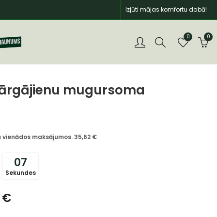
Izjūti mājas komfortu dabā!
0
0
Pārgājienu mugursoma
īs vienādos maksājumos.
35,62
€
07
Sekundes
0
€