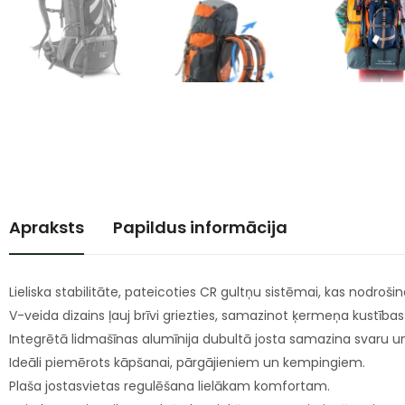
Apraksts
Papildus informācija
Lieliska stabilitāte, pateicoties CR gultņu sistēmai, kas nodroši
V-veida dizains ļauj brīvi griezties, samazinot ķermeņa kustība
Integrētā lidmašīnas alumīnija dubultā josta samazina svaru un
Ideāli piemērots kāpšanai, pārgājieniem un kempingiem.
Plaša jostasvietas regulēšana lielākam komfortam.