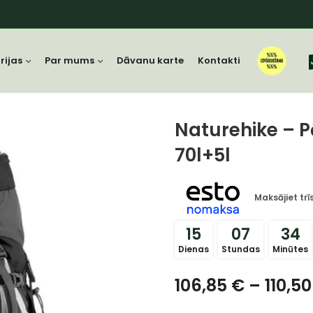
rijas
Par mums
Dāvanu karte
Kontakti
Naturehike – 
70l+5l
Maksājiet tr
15
07
34
Dienas
Stundas
Minūtes
106,85
€
–
110,5