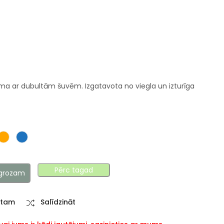
ma ar dubultām šuvēm. Izgatavota no viegla un izturīga
Pērc tagad
 grozam
stam
Salīdzināt