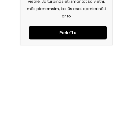
vietnē. Ja turpināsiet izmantot šo vietni,
mēs pieņemsim, ka jūs esat apmierināti
ar to
Piekrītu
Piesakies jaunumiem e-pastā!
Saņem īpašos piedāvājumus un uzzini jaunumus ātrāk!
Mūsu mērķis – ikviena tūrista ceļojumu padarīt ērtu un drošu!