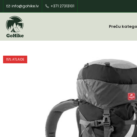
info@gohike.lv
+371 27313101
Preču katego
15
% ATLAIDE