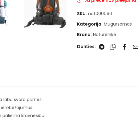
Ja prece nav pieejama va
SKU:
nat000090
Kategorija:
Mugursomas
Brand:
Naturehike
Dalīties:
na labu svara pārnesi.
s ierobežojumus.
 palielina kravnesību.