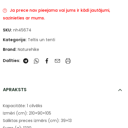
Ja prece nav pieejama vai jums ir kādi jautājumi,
sazinieties ar mums.
SKU:
nh45674
Kategorija:
Teltis un tenti
Brand:
Naturehike
Dalīties:
APRAKSTS
Kapacitāte: 1 cilvēks
Izmēri (cm): 210×90×105
Saliktas preces izmērs (cm): 39×13