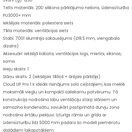
Svars (g): 1230
Telts materiāls: 20D silikona pārklājuma neilons, ūdensizturība
PU3000+ mm
Iekšējais materiāls: poliestera siets
Tīkla materiāls: ventilācijas siets
Stabi: 7001 alumīnija sakausējums (Ø8.5 mm, viengabala
dizains)
Aksesuāri: iekšējā kabata, ventilācijas logs, mietiņi, siksnas,
soma
Ieeju skaits: 1
Slāņu skaits: 2 (iekšējais tīkliņš + ārējais pārklājs)
Cloud UP Pro 1 ir ideāls risinājums solo ceļotājiem, kas meklē
maksimāli vieglu un kompakti saliekamu patvērumu. Tā
konstrukcija nodrošina labu ventilāciju starp slāņiem un
samazina kondensātu, savukārt pastiprinātā durvju zona
nodrošina ērtāku piekļuvi. Izturīgs rāmis un grīda ar
ūdensizturību līdz 5000 mm padara šo modeli piemērotu
dažādiem laikapstākļiem.