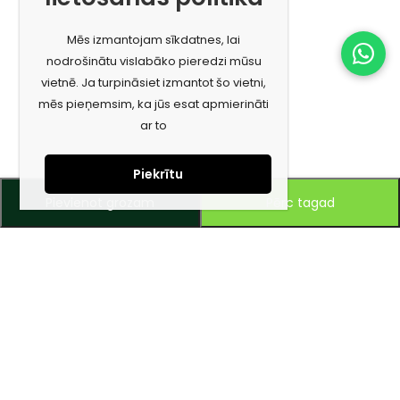
Mēs izmantojam sīkdatnes, lai
nodrošinātu vislabāko pieredzi mūsu
vietnē. Ja turpināsiet izmantot šo vietni,
mēs pieņemsim, ka jūs esat apmierināti
ar to
Piekrītu
Pievienot grozam
Pērc tagad
Piesakies jaunumiem e-pastā!
Saņem īpašos piedāvājumus un uzzini jaunumus ātrāk!