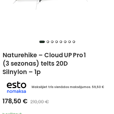
Naturehike – Cloud UP Pro 1
(3 sezonas) telts 20D
Silnylon – 1p
Maksājiet trīs vienādos maksājumos.
59,50
€
178,50
€
210,00
€