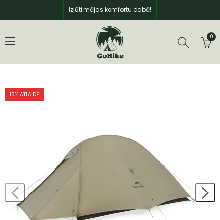
Izjūti mājas komfortu dabā!
0
15
% ATLAIDE