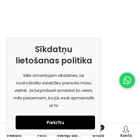
Sīkdatņu
lietošanas politika
Mēs izmantojam sīkdatnes, lai
nodrošinātu vislabāko pieredzi mūsu
vietnē. Ja turpināsiet izmantot šo vietni,
mēs pieņemsim, ka jūs esat apmierināti
ar to
Piekrītu
0
0
Veikals
Filtri
Vēlmju saraksts
Grozs
Konts