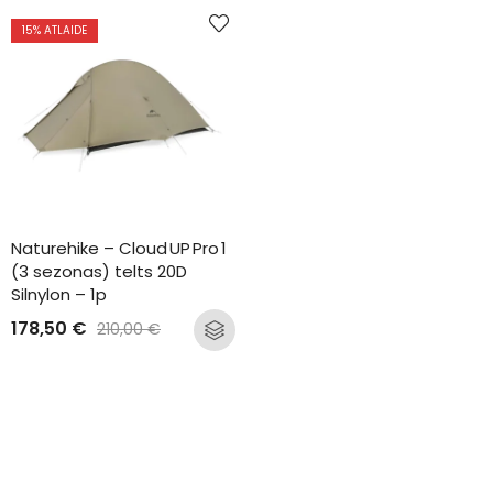
15
% ATLAIDE
Naturehike – Cloud UP Pro 1 
(3 sezonas) telts 20D 
Silnylon – 1p
178,50
€
210,00
€