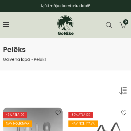
Izjūti mājas komfortu dabā!
0
Pelēks
Galvenā lapa
»
Pelēks
49
% ATLAIDE
60
% ATLAIDE
NAV NOLIKTAVĀ
NAV NOLIKTAVĀ