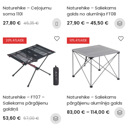
Naturehike – Ceļojumu 
Naturehike – Saliekams 
soma 110l
galds no alumīnija FT08
27,80
€
27,90
€
–
45,50
€
46,35
€
20
% ATLAIDE
10
% ATLAIDE
Naturehike – FT07 – 
Naturehike – Saliekams 
Saliekams pārgājienu 
pārgājienu alumīnija galds
galdiņš
83,00
€
–
114,00
€
53,60
€
67,00
€