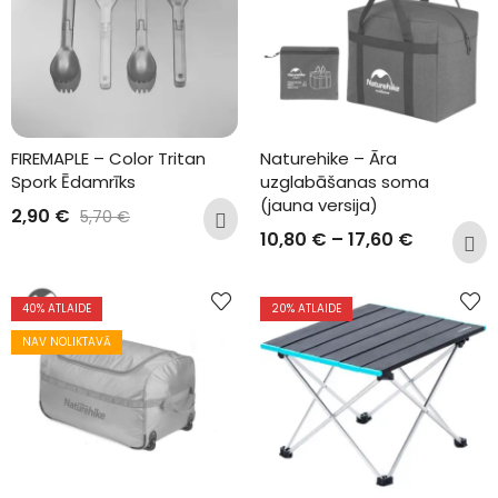
FIREMAPLE – Color Tritan 
Naturehike – Āra 
Spork Ēdamrīks
uzglabāšanas soma 
(jauna versija)
2,90
€
5,70
€
10,80
€
–
17,60
€
40
% ATLAIDE
20
% ATLAIDE
NAV NOLIKTAVĀ