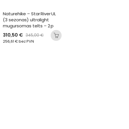
Naturehike – Star River UL 
(3 sezonas) ultralight 
mugursomas telts – 2 p
310,50
€
345,00
€
256,61
€
bez PVN