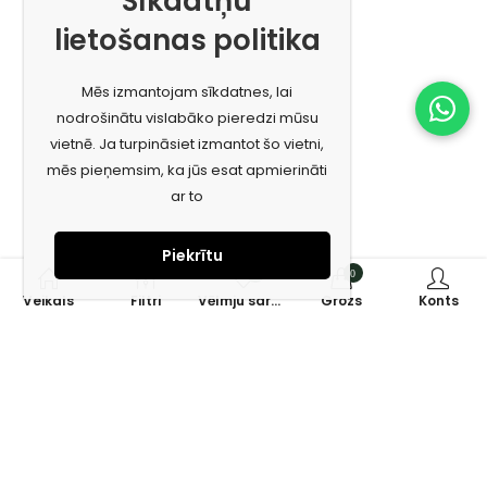
Sīkdatņu
lietošanas politika
Mēs izmantojam sīkdatnes, lai
nodrošinātu vislabāko pieredzi mūsu
vietnē. Ja turpināsiet izmantot šo vietni,
mēs pieņemsim, ka jūs esat apmierināti
ar to
Piekrītu
0
0
Veikals
Filtri
Vēlmju saraksts
Grozs
Konts