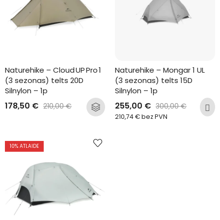
Naturehike – Cloud UP Pro 1 
Naturehike – Mongar 1 UL 
(3 sezonas) telts 20D 
(3 sezonas) telts 15D 
Silnylon – 1p
Silnylon – 1p
178,50
€
255,00
€
210,00
€
300,00
€
210,74
€
bez PVN
10
% ATLAIDE