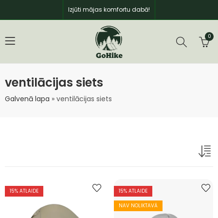
Izjūti mājas komfortu dabā!
0
ventilācijas siets
Galvenā lapa
»
ventilācijas siets
15
% ATLAIDE
15
% ATLAIDE
NAV NOLIKTAVĀ