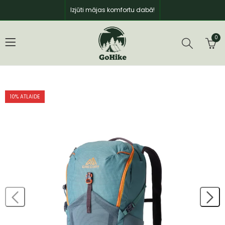
Izjūti mājas komfortu dabā!
0
10
% ATLAIDE