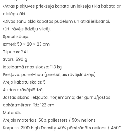
•Ātrās piekļuves priekšējā kabata un iekšējā tīkla kabata ar
atslēgu āķi.
•Divas sānu tīkla kabatas pudelēm un ātrai ielikšanai.
•Ērti rāvējslēdzēju vilcēji.
Specifikācija:
Izmēri: 53 × 28 × 23 cm
Tilpums: 24 L
Svars: 590 g
Ieteicamā max slodze: 11.3 kg
Piekļuve: panel-tipa (priekšējais rāvējslēdzējs)
Ārējo kabatu skaits: 5
Aizdare: rāvējslēdzējs
Jostas siksna: iekļauta, noņemama; der gurnu/jostas
apkārtmēram līdz 122 cm
Materiāli:
Ārējais materiāls: 50% poliesters / 50% neilons
Korpuss: 210D High Density 40% pārstrādāts neilons / 450D