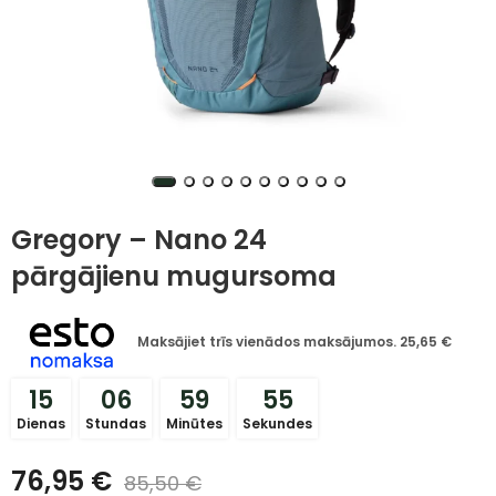
Gregory – Nano 24
pārgājienu mugursoma
Maksājiet trīs vienādos maksājumos.
25,65
€
15
06
59
54
Dienas
Stundas
Minūtes
Sekundes
76,95
€
85,50
€