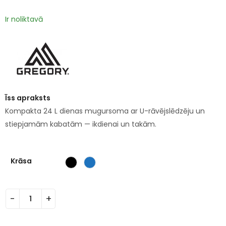
Ir noliktavā
Īss apraksts
Kompakta 24 L dienas mugursoma ar U-rāvējslēdzēju un
stiepjamām kabatām — ikdienai un takām.
Krāsa