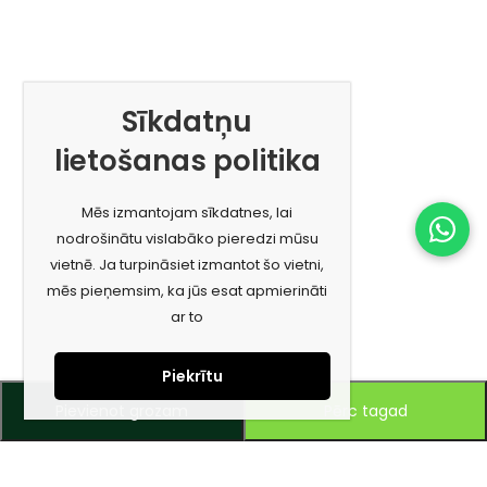
Sīkdatņu
lietošanas politika
Mēs izmantojam sīkdatnes, lai
nodrošinātu vislabāko pieredzi mūsu
vietnē. Ja turpināsiet izmantot šo vietni,
mēs pieņemsim, ka jūs esat apmierināti
ar to
Piekrītu
Pievienot grozam
Pērc tagad