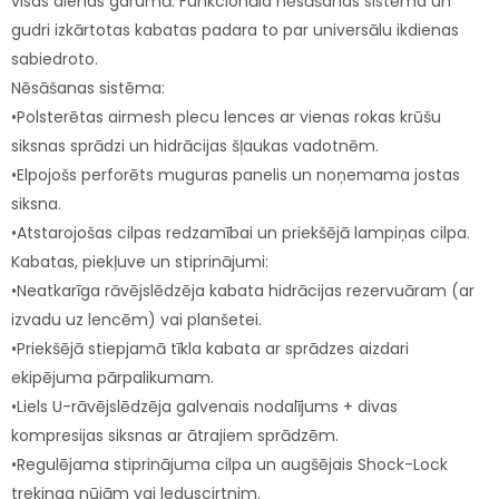
visas dienas garumā. Funkcionāla nēsāšanas sistēma un
gudri izkārtotas kabatas padara to par universālu ikdienas
sabiedroto.
Nēsāšanas sistēma:
•Polsterētas airmesh plecu lences ar vienas rokas krūšu
siksnas sprādzi un hidrācijas šļaukas vadotnēm.
•Elpojošs perforēts muguras panelis un noņemama jostas
siksna.
•Atstarojošas cilpas redzamībai un priekšējā lampiņas cilpa.
Kabatas, piekļuve un stiprinājumi:
•Neatkarīga rāvējslēdzēja kabata hidrācijas rezervuāram (ar
izvadu uz lencēm) vai planšetei.
•Priekšējā stiepjamā tīkla kabata ar sprādzes aizdari
ekipējuma pārpalikumam.
•Liels U-rāvējslēdzēja galvenais nodalījums + divas
kompresijas siksnas ar ātrajiem sprādzēm.
•Regulējama stiprinājuma cilpa un augšējais Shock-Lock
trekinga nūjām vai leduscirtnim.