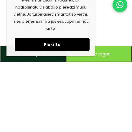
Mēs izmantojam sīkdatnes, lai
nodrošinātu vislabāko pieredzi mūsu
vietnē. Ja turpināsiet izmantot šo vietni,
mēs pieņemsim, ka jūs esat apmierināti
ar to
Piekrītu
Pievienot grozam
Pērc tagad
Piesakies jaunumiem e-pastā!
Saņem īpašos piedāvājumus un uzzini jaunumus ātrāk!