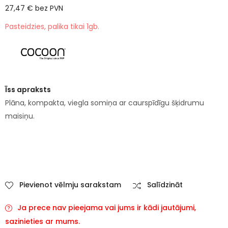
27,47
€
bez PVN
Pasteidzies, palika tikai 1gb.
Īss apraksts
Plāna, kompakta, viegla somiņa ar caurspīdīgu šķidrumu
maisiņu.
Pievienot vēlmju sarakstam
Salīdzināt
Ja prece nav pieejama vai jums ir kādi jautājumi,
sazinieties ar mums.