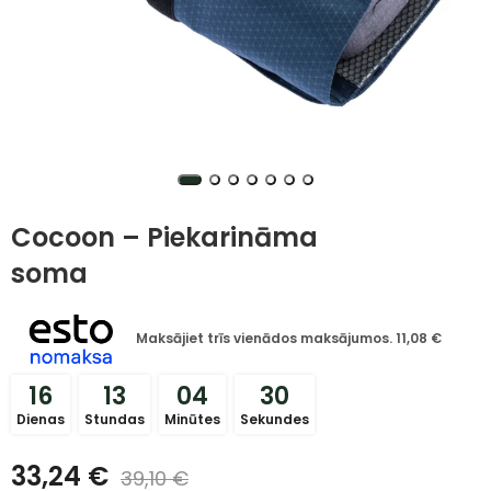
Cocoon – Piekarināma
soma
Maksājiet trīs vienādos maksājumos.
11,08
€
16
13
04
29
Dienas
Stundas
Minūtes
Sekundes
33,24
€
39,10
€