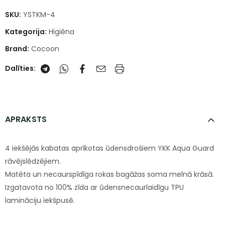
SKU:
YSTKM-4
Kategorija:
Higiēna
Brand:
Cocoon
Dalīties:
APRAKSTS
4 iekšējās kabatas aprīkotas ūdensdrošiem YKK Aqua Guard
rāvējslēdzējiem.
Matēta un necaurspīdīga rokas bagāžas soma melnā krāsā.
Izgatavota no 100% zīda ar ūdensnecaurlaidīgu TPU
lamināciju iekšpusē.