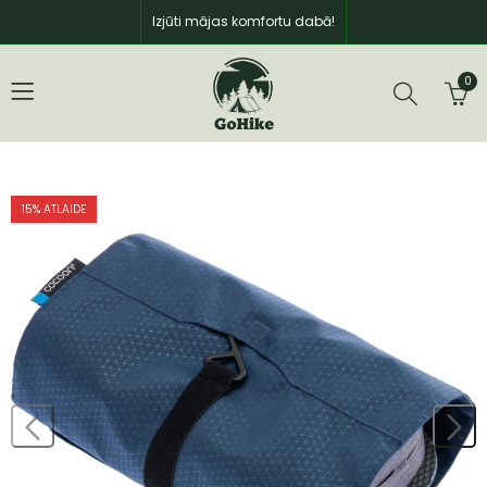
Izjūti mājas komfortu dabā!
0
15
% ATLAIDE