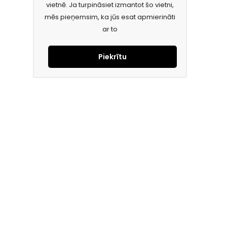
vietnē. Ja turpināsiet izmantot šo vietni,
mēs pieņemsim, ka jūs esat apmierināti
ar to
Piekrītu
Piesakies jaunumiem e-pastā!
Saņem īpašos piedāvājumus un uzzini jaunumus ātrāk!
Mūsu mērķis – ikviena tūrista ceļojumu padarīt ērtu un drošu!