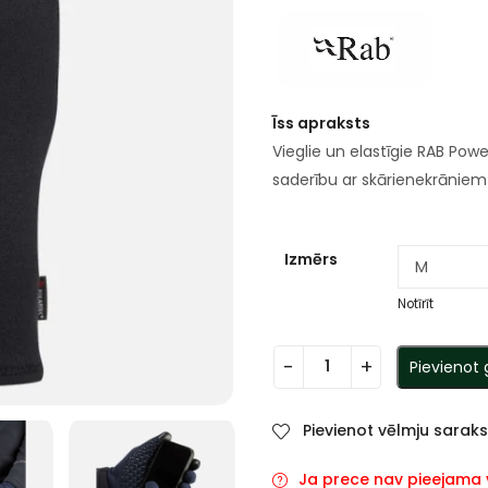
Īss apraksts
Vieglie un elastīgie RAB Pow
saderību ar skārienekrāniem 
Izmērs
Notīrīt
Pievienot
Pievienot vēlmju sarak
Ja prece nav pieejama va