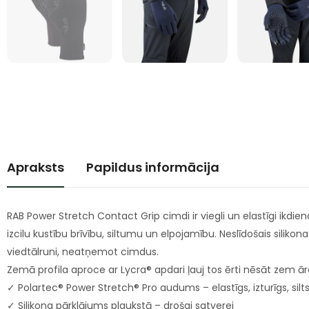
Apraksts
Papildus informācija
RAB Power Stretch Contact Grip cimdi ir viegli un elastīgi ikdie
izcilu kustību brīvību, siltumu un elpojamību. Neslīdošais siliko
viedtālruni, neatņemot cimdus.
Zemā profila aproce ar Lycra® apdari ļauj tos ērti nēsāt zem āra
✓ Polartec® Power Stretch® Pro audums – elastīgs, izturīgs, silt
✓ Silikona pārklājums plaukstā – drošai satverei