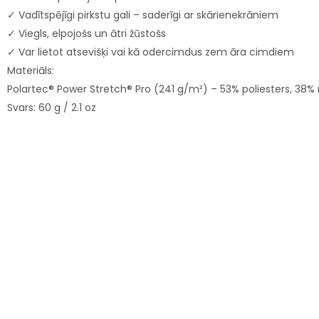
✓ Vadītspējīgi pirkstu gali – saderīgi ar skārienekrāniem
✓ Viegls, elpojošs un ātri žūstošs
✓ Var lietot atsevišķi vai kā odercimdus zem āra cimdiem
Materiāls:
Polartec® Power Stretch® Pro (241 g/m²) – 53% poliesters, 38% 
Svars: 60 g / 2.1 oz