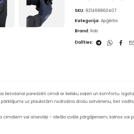
SKU:
821468860407
Kategorija:
Apģērbs
Brand:
Rab
Dalīties:
nas lietošanai paredzēti cimdi ar lielisku saķeri un komfortu. Iz
na pārklājums uz plaukstām nodrošina drošu satvērienu, bet vadītspē
 cimdiem vai atsevišķi – ideāla izvēle pārgājieniem, kalnos vai p
s