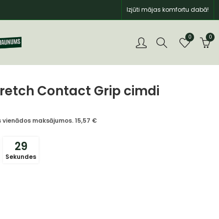
Izjūti mājas komfortu dabā!
0
0
retch Contact Grip cimdi
īs vienādos maksājumos.
15,57
€
28
Sekundes