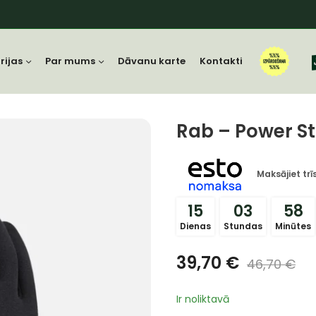
rijas
Par mums
Dāvanu karte
Kontakti
Rab – Power St
Maksājiet tr
15
03
58
Dienas
Stundas
Minūtes
39,70
€
46,70
€
Ir noliktavā