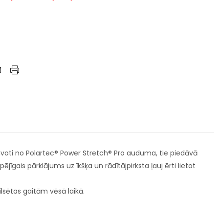
gatavoti no Polartec® Power Stretch® Pro auduma, tie piedāvā
jīgais pārklājums uz īkšķa un rādītājpirksta ļauj ērti lietot
ilsētas gaitām vēsā laikā.