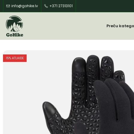
info@gohike.lv
+371 27313101
Preču katego
15
% ATLAIDE