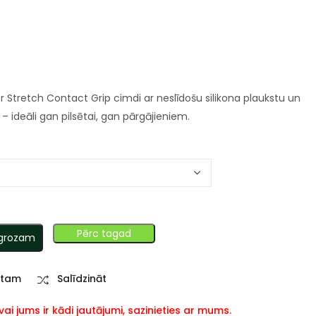
er Stretch Contact Grip cimdi ar neslīdošu silikona plaukstu un
– ideāli gan pilsētai, gan pārgājieniem.
Pērc tagad
 grozam
stam
Salīdzināt
i jums ir kādi jautājumi, sazinieties ar mums.