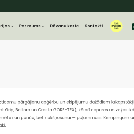
rijas
Par mums
Dāvanu karte
Kontakti
zticamu pārgājienu apģērbu un ekipējumu dažādiem laikapstākļ
t Grip, Baltoro un Cresta GORE-TEX), kā arī cepures un zeķes ikdi
usmēteļi un pončo, bet nakšņošanai — guļammaisi. Kempingam un
aki.