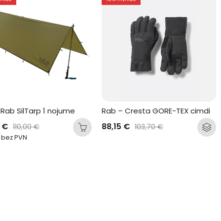
Rab SilTarp 1 nojume
Rab – Cresta GORE-TEX cimdi
0
€
88,15
€
110,00
€
103,70
€
bez PVN