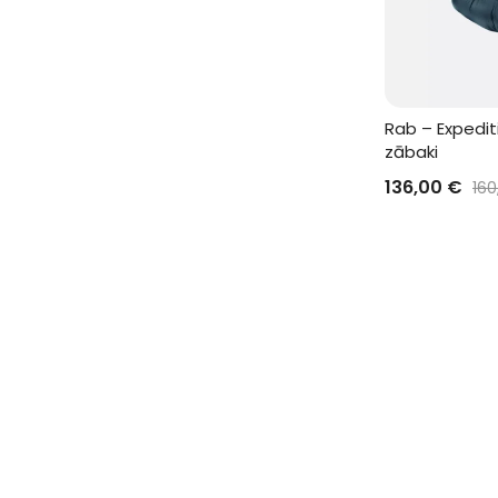
Rab – Expedi
zābaki
136,00
€
16