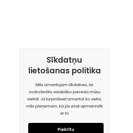
Sīkdatņu
lietošanas politika
Mēs izmantojam sīkdatnes, lai
nodrošinātu vislabāko pieredzi mūsu
vietnē. Ja turpināsiet izmantot šo vietni,
mēs pieņemsim, ka jūs esat apmierināti
ar to
Piekrītu