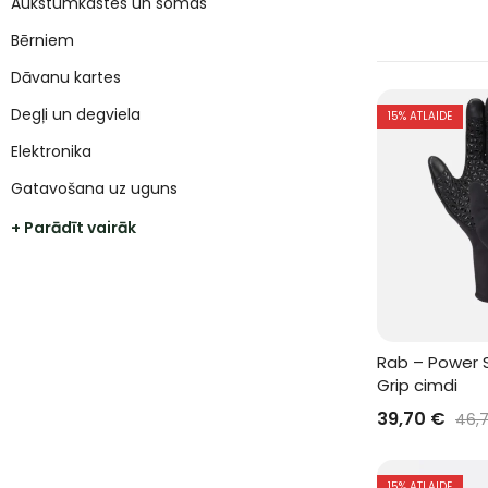
Aukstumkastes un somas
Bērniem
Dāvanu kartes
Degļi un degviela
15
% ATLAIDE
Elektronika
Gatavošana uz uguns
+ Parādīt vairāk
Rab – Power 
Grip cimdi
39,70
€
46,
15
% ATLAIDE