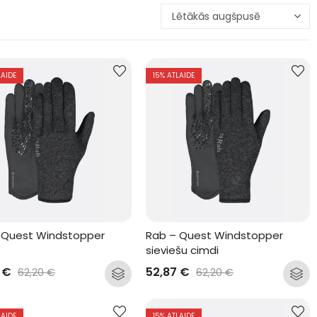
LAIDE
15
% ATLAIDE
 Quest Windstopper 
Rab – Quest Windstopper 
sieviešu cimdi
7
€
52,87
€
62,20
€
62,20
€
LAIDE
15
% ATLAIDE