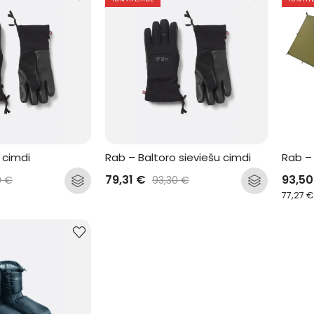
 cimdi
Rab – Baltoro sieviešu cimdi
Rab – 
79,31
€
93,5
0
€
93,30
€
77,27
€