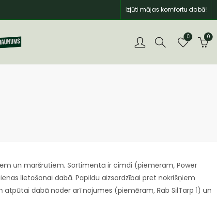
Izjūti mājas komfortu dabā!
0
0
iem un maršrutiem. Sortimentā ir cimdi (piemēram, Power
enas lietošanai dabā. Papildu aizsardzībai pret nokrišņiem
 atpūtai dabā noder arī nojumes (piemēram, Rab SilTarp 1) un