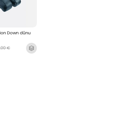
tion Down dūnu 
0,00
€