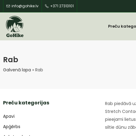
info@gohike.lv
+371 27313101
Preču katego
Rab
Galvenā lapa
»
Rab
Preču kategorijas
Rab piedāvā u
Stretch Contac
Apavi
pieejami liet
Apģērbs
siltie dūnu zāb