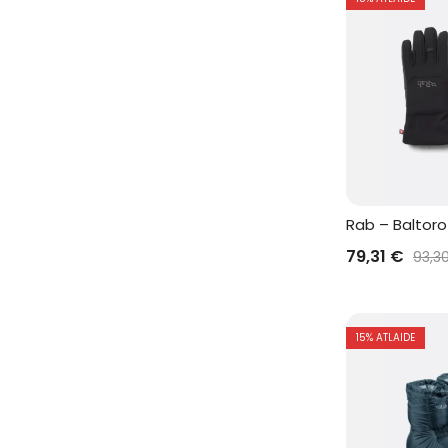
Rab – Baltoro
79,31
€
93,3
15
% ATLAIDE