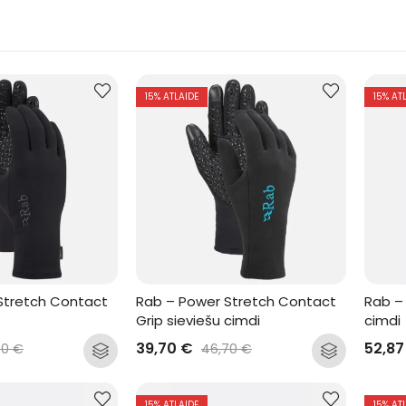
15
% ATLAIDE
15
% AT
Stretch Contact 
Rab – Power Stretch Contact 
Rab –
Grip sieviešu cimdi
cimdi
39,70
€
52,8
70
€
46,70
€
15
% ATLAIDE
15
% AT