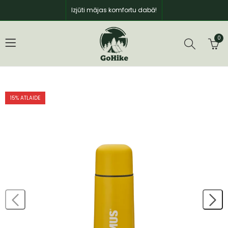
Izjūti mājas komfortu dabā!
0
15
% ATLAIDE