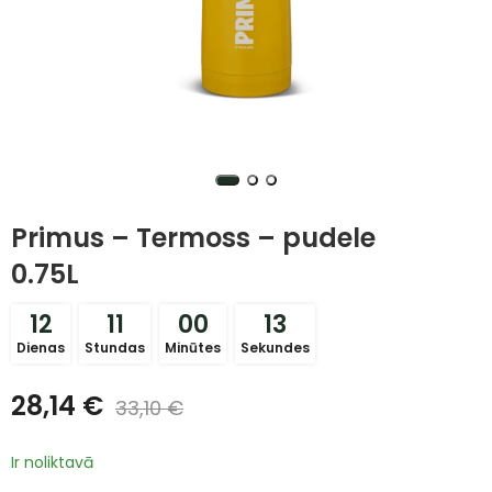
Primus – Termoss – pudele
0.75L
12
11
00
12
Dienas
Stundas
Minūtes
Sekundes
28,14
€
33,10
€
Ir noliktavā