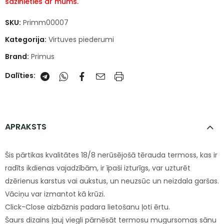
sazinieties ar mums.
SKU:
Primm00007
Kategorija:
Virtuves piederumi
Brand:
Primus
Dalīties:
APRAKSTS
Šis pārtikas kvalitātes 18/8 nerūsējošā tērauda termoss, kas ir
radīts ikdienas vajadzībām, ir īpaši izturīgs, var uzturēt
dzērienus karstus vai aukstus, un neuzsūc un neizdala garšas.
Vāciņu var izmantot kā krūzi.
Click-Close aizbāznis padara lietošanu ļoti ērtu.
Šaurs dizains ļauj viegli pārnēsāt termosu mugursomas sānu