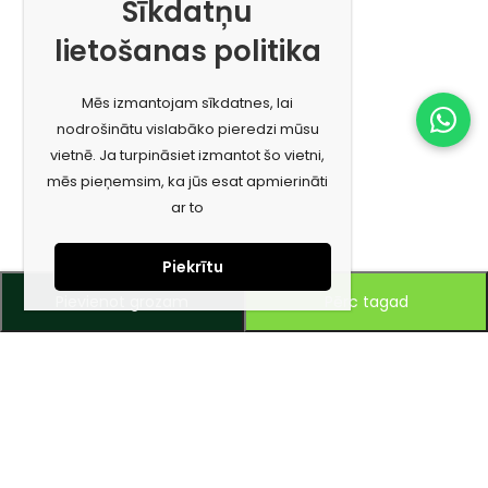
Sīkdatņu
lietošanas politika
Mēs izmantojam sīkdatnes, lai
nodrošinātu vislabāko pieredzi mūsu
vietnē. Ja turpināsiet izmantot šo vietni,
mēs pieņemsim, ka jūs esat apmierināti
ar to
Piekrītu
Pievienot grozam
Pērc tagad
Piesakies jaunumiem e-pastā!
Saņem īpašos piedāvājumus un uzzini jaunumus ātrāk!