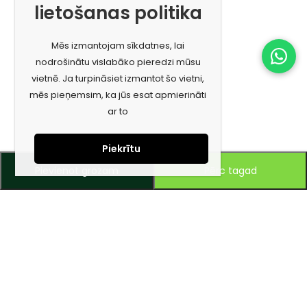
lietošanas politika
Mēs izmantojam sīkdatnes, lai
nodrošinātu vislabāko pieredzi mūsu
vietnē. Ja turpināsiet izmantot šo vietni,
mēs pieņemsim, ka jūs esat apmierināti
ar to
Piekrītu
Pievienot grozam
Pērc tagad
Piesakies jaunumiem e-pastā!
Saņem īpašos piedāvājumus un uzzini jaunumus ātrāk!