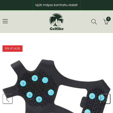
Izjūti mājas komfortu dabā!
0
15
% ATLAIDE