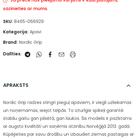
Ja prece nav pieejama vai jums ir kādi jautājumi,
sazinieties ar mums.
SKU:
8465-066929
Kategorija:
Apavi
Brand:
Nordic Grip
Dalīties:
APRAKSTS
Nordic Grip radzes stingri pieguļ apaviem, ir viegli uzliekamas
un noņemamas, ieejot telpās. To izturīgie spikeļi garantē
stabilu gaitu gan pilsētā, gan laukos. Šis modelis ir pazīstams
ar augsto kvalitāti un saņēmis atzinību Norvēģijā 2013. gadā.
Rūpējieties par savu drošību un izbaudiet ziemas pastaigas ar