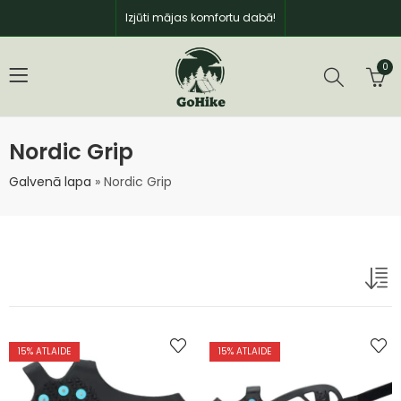
Izjūti mājas komfortu dabā!
0
Nordic Grip
Galvenā lapa
»
Nordic Grip
15
% ATLAIDE
15
% ATLAIDE