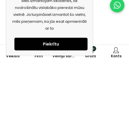
Mēs izmantojam sīkdatnes, lai
nodrošinātu vislabāko pieredzi mūsu
vietnē. Ja turpināsiet izmantot šo vietni,
mēs pieņemsim, ka jūs esat apmierināti
ar to
Piekrītu
0
0
Veikals
Filtri
Vēlmju saraksts
Grozs
Konts
Piesakies jaunumiem e-pastā!
Saņem īpašos piedāvājumus un uzzini jaunumus ātrāk!