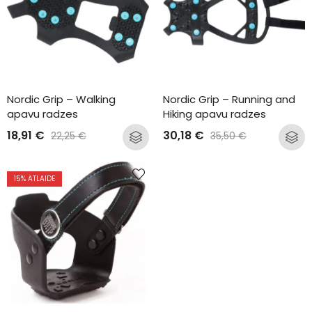
Nordic Grip – Walking 
Nordic Grip – Running and 
apavu radzes
Hiking apavu radzes
18,91
€
30,18
€
22,25
€
35,50
€
15
% ATLAIDE