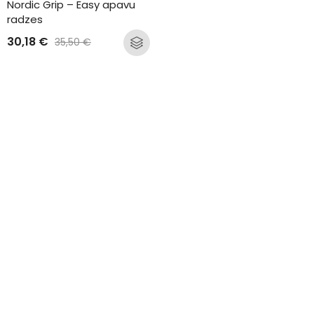
Nordic Grip – Easy apavu 
radzes
30,18
€
35,50
€