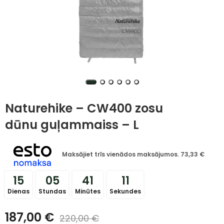
Naturehike – CW400 zosu
dūnu guļammaiss – L
Maksājiet trīs vienādos maksājumos.
73,33
€
15
05
41
11
Dienas
Stundas
Minūtes
Sekundes
187,00
€
220,00
€