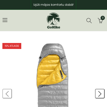
Izjūti mājas komfortu dabā!
0
15
% ATLAIDE