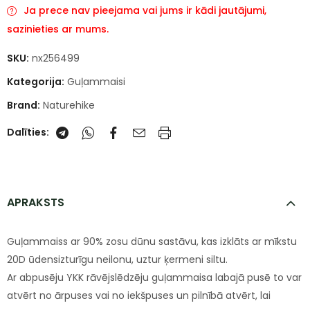
Ja prece nav pieejama vai jums ir kādi jautājumi,
sazinieties ar mums.
SKU:
nx256499
Kategorija:
Guļammaisi
Brand:
Naturehike
Dalīties:
APRAKSTS
Guļammaiss ar 90% zosu dūnu sastāvu, kas izklāts ar mīkstu
20D ūdensizturīgu neilonu, uztur ķermeni siltu.
Ar abpusēju YKK rāvējslēdzēju guļammaisa labajā pusē to var
atvērt no ārpuses vai no iekšpuses un pilnībā atvērt, lai