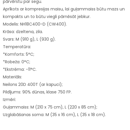
pārvērstu par segu.
Aprīkots ar kompresijas maisu, lai guļammaiss būtu mazs un
kompakts un to būtu viegli pārnēsāt jebkur.
Modelis: NH18C400-D (CW400).
Krāsa: dzeltena, zila.
Svars: M (910 g), L (930 g).
Temperatūra:
*Komforts: 5°C;
*Robeža: 0°C;
*Ekstrēma: -11°C.
Materiāls:
Neilons 20D 400T (ar kapuci);
Pildījums: 90% dūnas, klase 750 FP.
Izmēri:
Guļammaiss: M (210 x 75 cm), L (220 x 85 cm);
Uzglabāšanas soma: M (35 x 16 cm), L (35 x 18 cm).