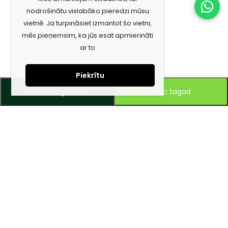
nodrošinātu vislabāko pieredzi mūsu
vietnē. Ja turpināsiet izmantot šo vietni,
mēs pieņemsim, ka jūs esat apmierināti
ar to
Piekrītu
Pievienot grozam
Pērc tagad
Piesakies jaunumiem e-pastā!
Saņem īpašos piedāvājumus un uzzini jaunumus ātrāk!