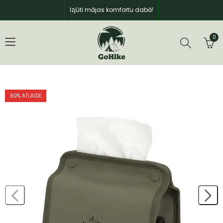
Izjūti mājas komfortu dabā!
0
60
% ATLAIDE