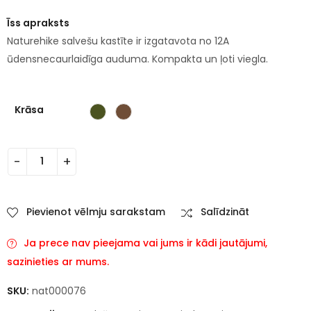
Īss apraksts
Naturehike salvešu kastīte ir izgatavota no 12A
ūdensnecaurlaidīga auduma. Kompakta un ļoti viegla.
Krāsa
Pievienot vēlmju sarakstam
Salīdzināt
Ja prece nav pieejama vai jums ir kādi jautājumi,
sazinieties ar mums.
SKU:
nat000076