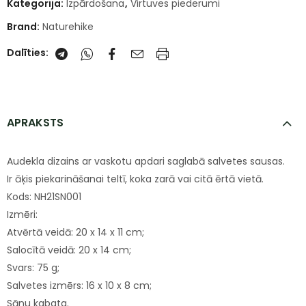
Kategorija:
Izpārdošana
,
Virtuves piederumi
Brand:
Naturehike
Dalīties:
APRAKSTS
Audekla dizains ar vaskotu apdari saglabā salvetes sausas.
Ir āķis piekarināšanai teltī, koka zarā vai citā ērtā vietā.
Kods: NH21SN001
Izmēri:
Atvērtā veidā: 20 x 14 x 11 cm;
Salocītā veidā: 20 x 14 cm;
Svars: 75 g;
Salvetes izmērs: 16 x 10 x 8 cm;
Sānu kabata.