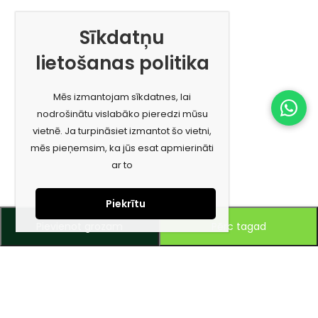
Sīkdatņu
lietošanas politika
Mēs izmantojam sīkdatnes, lai
nodrošinātu vislabāko pieredzi mūsu
vietnē. Ja turpināsiet izmantot šo vietni,
mēs pieņemsim, ka jūs esat apmierināti
ar to
Piekrītu
Pievienot grozam
Pērc tagad
Piesakies jaunumiem e-pastā!
Saņem īpašos piedāvājumus un uzzini jaunumus ātrāk!