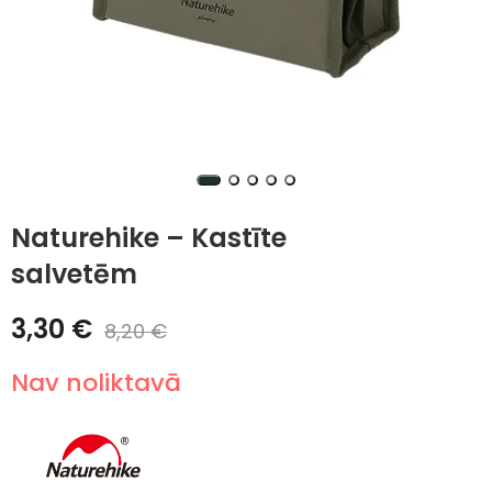
Naturehike – Kastīte
salvetēm
3,30
€
8,20
€
Nav noliktavā