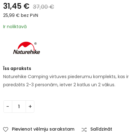
31,45
€
37,00
€
25,99
€
bez PVN
Ir noliktavā
Īss apraksts
Naturehike Camping virtuves piederumu komplekts, kas ir
paredzēts 2-3 personām, ietver 2 katlus un 2 vākus.
Pievienot vēlmju sarakstam
Salīdzināt