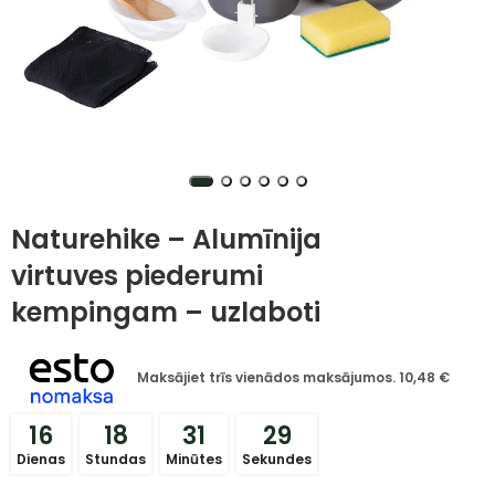
Naturehike – Alumīnija
virtuves piederumi
kempingam – uzlaboti
Maksājiet trīs vienādos maksājumos.
10,48
€
16
18
31
28
Dienas
Stundas
Minūtes
Sekundes