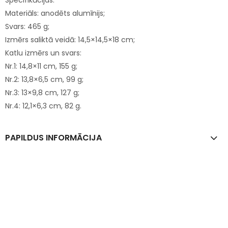
Specifikācijas:
Materiāls: anodēts alumīnijs;
Svars: 465 g;
Izmērs saliktā veidā: 14,5×14,5×18 cm;
Katlu izmērs un svars:
Nr.1: 14,8×11 cm, 155 g;
Nr.2: 13,8×6,5 cm, 99 g;
Nr.3: 13×9,8 cm, 127 g;
Nr.4: 12,1×6,3 cm, 82 g.
PAPILDUS INFORMĀCIJA