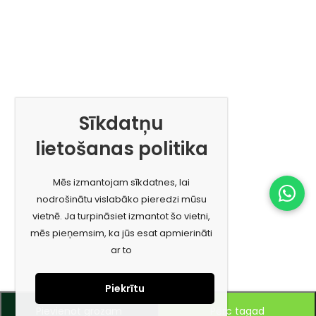
Sīkdatņu
lietošanas politika
Mēs izmantojam sīkdatnes, lai
nodrošinātu vislabāko pieredzi mūsu
vietnē. Ja turpināsiet izmantot šo vietni,
mēs pieņemsim, ka jūs esat apmierināti
ar to
Piekrītu
Pievienot grozam
Pērc tagad