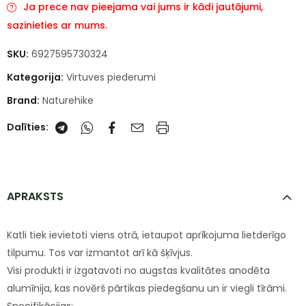
Ja prece nav pieejama vai jums ir kādi jautājumi,
sazinieties ar mums.
SKU:
6927595730324
Kategorija:
Virtuves piederumi
Brand:
Naturehike
Dalīties:
APRAKSTS
Katli tiek ievietoti viens otrā, ietaupot aprīkojuma lietderīgo
tilpumu. Tos var izmantot arī kā šķīvjus.
Visi produkti ir izgatavoti no augstas kvalitātes anodēta
alumīnija, kas novērš pārtikas piedegšanu un ir viegli tīrāmi.