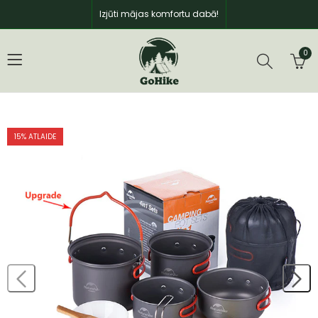
Izjūti mājas komfortu dabā!
0
15
% ATLAIDE