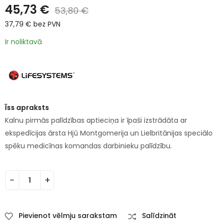
45,73
€
53,80
€
37,79
€
bez PVN
Ir noliktavā
Īss apraksts
Kalnu pirmās palīdzības aptieciņa ir īpaši izstrādāta ar
ekspedīcijas ārsta Hjū Montgomerija un Lielbritānijas speciālo
spēku medicīnas komandas darbinieku palīdzību.
Pievienot vēlmju sarakstam
Salīdzināt