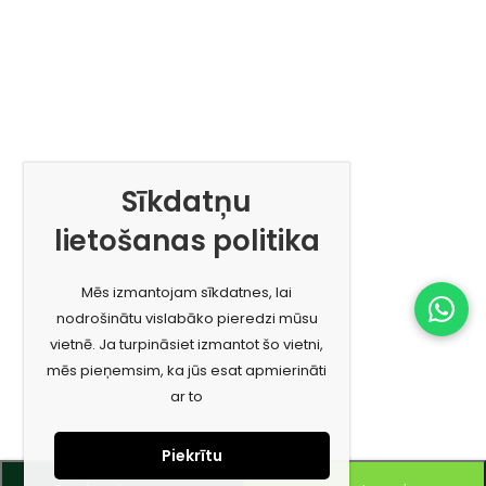
Sīkdatņu
lietošanas politika
Mēs izmantojam sīkdatnes, lai
nodrošinātu vislabāko pieredzi mūsu
vietnē. Ja turpināsiet izmantot šo vietni,
mēs pieņemsim, ka jūs esat apmierināti
ar to
Piekrītu