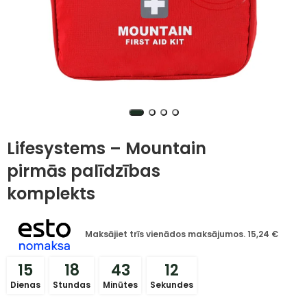
Lifesystems – Mountain
pirmās palīdzības
komplekts
Maksājiet trīs vienādos maksājumos.
15,24
€
15
18
43
11
Dienas
Stundas
Minūtes
Sekundes