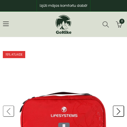
Izjūti mājas komfortu dabā!
0
15
% ATLAIDE