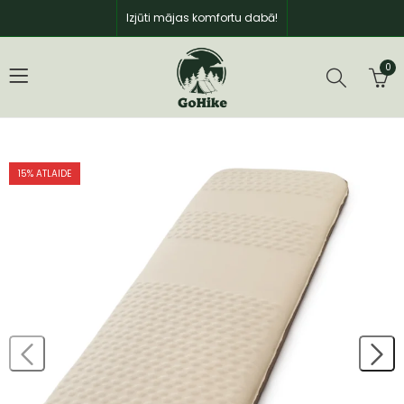
Izjūti mājas komfortu dabā!
0
15
% ATLAIDE