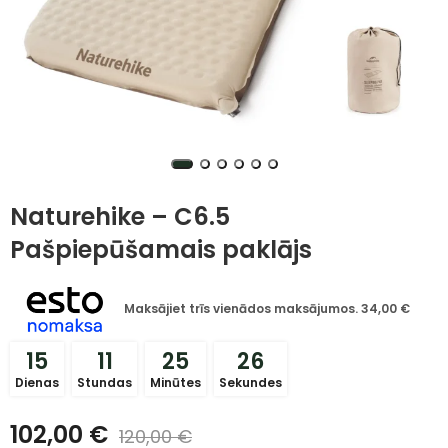
Naturehike – C6.5
Pašpiepūšamais paklājs
Maksājiet trīs vienādos maksājumos.
34,00
€
15
11
25
26
Dienas
Stundas
Minūtes
Sekundes
102,00
€
120,00
€