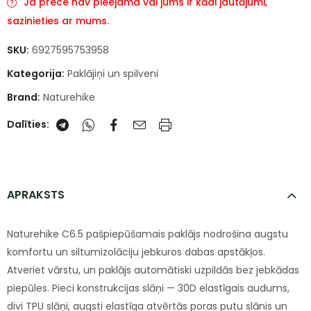
Ja prece nav pieejama vai jums ir kādi jautājumi,
sazinieties ar mums.
SKU:
6927595753958
Kategorija:
Paklājiņi un spilveni
Brand:
Naturehike
Dalīties:
APRAKSTS
Naturehike C6.5 pašpiepūšamais paklājs nodrošina augstu
komfortu un siltumizolāciju jebkuros dabas apstākļos.
Atveriet vārstu, un paklājs automātiski uzpildās bez jebkādas
piepūles. Pieci konstrukcijas slāņi — 30D elastīgais audums,
divi TPU slāņi, augsti elastīga atvērtās poras putu slānis un