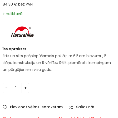
84,30
€
bez PVN
Ir noliktavā
Īss apraksts
Ērts un silts pašpiepūšamais paklājs ar 6.5 cm biezumu, 5
slāņu konstrukciju un R vērtību R6.5, piemērots kempingam
un pārgājieniem visu gadu.
Pievienot vēlmju sarakstam
Salīdzināt