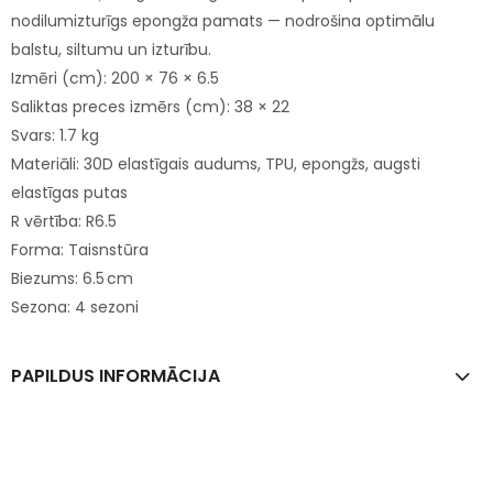
nodilumizturīgs epongža pamats — nodrošina optimālu
balstu, siltumu un izturību.
Izmēri (cm): 200 × 76 × 6.5
Saliktas preces izmērs (cm): 38 × 22
Svars: 1.7 kg
Materiāli: 30D elastīgais audums, TPU, epongžs, augsti
elastīgas putas
R vērtība: R6.5
Forma: Taisnstūra
Biezums: 6.5 cm
Sezona: 4 sezoni
PAPILDUS INFORMĀCIJA