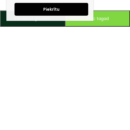
Piekrītu
Pievienot grozam
Pērc tagad
Piesakies jaunumiem e-pastā!
Saņem īpašos piedāvājumus un uzzini jaunumus ātrāk!
Mūsu mērķis – ikviena tūrista ceļojumu padarīt ērtu un drošu!
Zvaniet vai rakstiet mums, un ar prieku dalīsimies savā