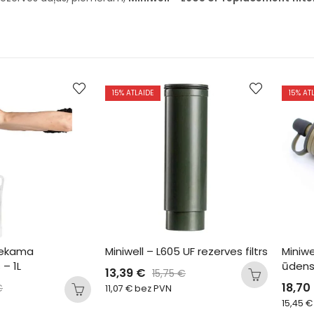
15
% ATLAIDE
15
% AT
liekama 
Miniwell – L605 UF rezerves filtrs
Miniwe
– 1L
ūdens 
13,39
€
15,75
€
18,70
€
11,07
€
bez PVN
15,45
€