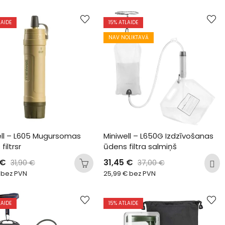
LAIDE
15
% ATLAIDE
NAV NOLIKTAVĀ
ell – L605 Mugursomas 
Miniwell – L650G Izdzīvošanas 
filtrsr
ūdens filtra salmiņš
€
31,45
€
31,90
€
37,00
€
bez PVN
25,99
€
bez PVN
LAIDE
15
% ATLAIDE