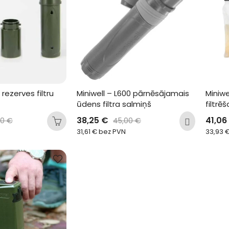
 rezerves filtru 
Miniwell – L600 pārnēsājamais 
Miniwe
ūdens filtra salmiņš
filtrē
38,25
€
41,06
50
€
45,00
€
31,61
€
bez PVN
33,93