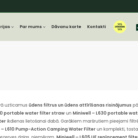
rijas
Par mums
Dāvanu karte
Kontakti
āvā uzticamus
ūdens filtrus un ūdens attīrīšanas risinājumus
pā
0 portable water filter straw
un
Miniwell – L630 portable wate
ter
ikdienas lietošanai dabā. Garākiem maršrutiem pieejami filt
l – L610 Pump-Action Camping Water Filter
un komplekti, tost
rezerves daļas, piemēram,
Miniwell – L605 UF replacement filte