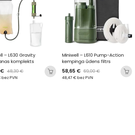
ll – L630 Gravity 
Miniwell – L610 Pump-Action 
šanas komplekts
kempinga ūdens filtrs
€
58,65
€
48,30
€
69,00
€
€
bez PVN
48,47
€
bez PVN