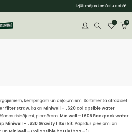
Izjūti mājas komfortu dabā!
0
0
rgājieniem, kempingam un ceļojumiem. Sortimentā atradīsiet
r filter straw
, kā arī
Miniwell – L620 collapsible water
rēšanas risinājumi, piemēram,
Miniwell – L605 Backpack water
arp
Miniwell – L630 Gravity filter kit
. Papildus pieejami arī
r
un
Miniwell – Collapsible bottle/bag – 1L
.