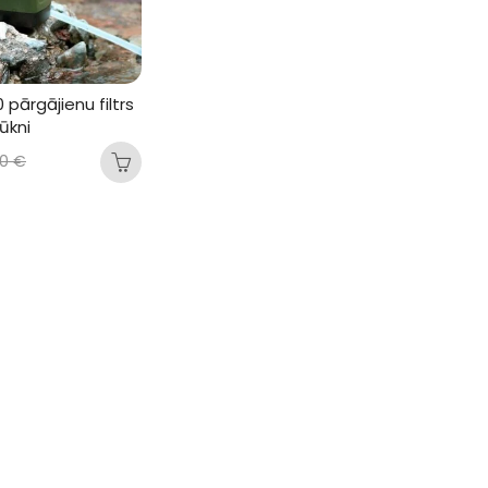
 pārgājienu filtrs 
sūkni
00
€