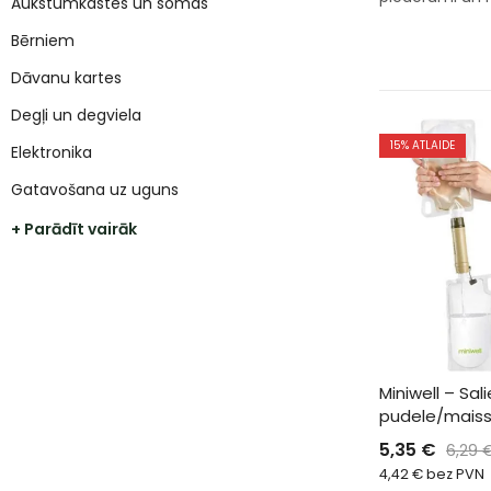
Aukstumkastes un somas
Bērniem
Dāvanu kartes
Degļi un degviela
15
% ATLAIDE
Elektronika
Gatavošana uz uguns
+ Parādīt vairāk
Miniwell – Sa
pudele/maiss 
5,35
€
6,29
4,42
€
bez PVN