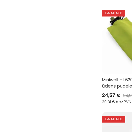
15
% ATLAIDE
Miniwell – L62
ūdens pudele a
24,57
€
28,
20,31
€
bez PVN
15
% ATLAIDE