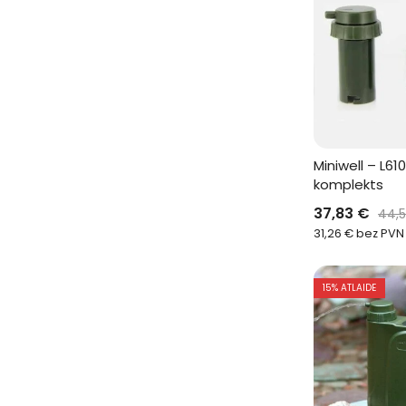
Miniwell – L610
komplekts
37,83
€
44,
31,26
€
bez PVN
15
% ATLAIDE