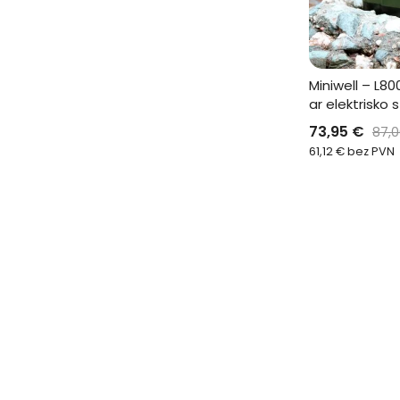
Miniwell – L800
ar elektrisko 
73,95
€
87,
61,12
€
bez PVN