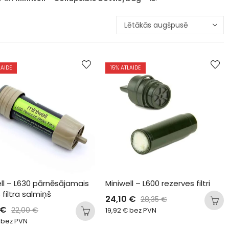
LAIDE
15
% ATLAIDE
ll – L630 pārnēsājamais 
Miniwell – L600 rezerves filtri
filtra salmiņš
24,10
€
28,35
€
€
22,00
€
19,92
€
bez PVN
bez PVN