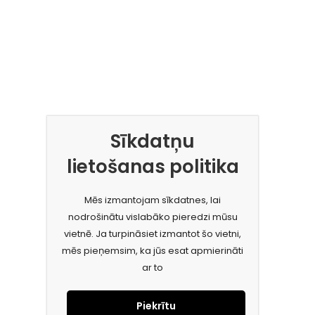
Sīkdatņu
lietošanas politika
Mēs izmantojam sīkdatnes, lai
nodrošinātu vislabāko pieredzi mūsu
vietnē. Ja turpināsiet izmantot šo vietni,
mēs pieņemsim, ka jūs esat apmierināti
ar to
Piekrītu