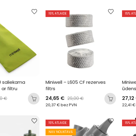
15
% ATLAIDE
15
% AT
0 saliekama 
Miniwell – L605 CF rezerves 
Miniw
r filtru
filtrs
ūdens 
24,65
€
27,12
90
€
29,00
€
20,37
€
bez PVN
22,41
€
15
% ATLAIDE
15
% AT
NAV NOLIKTAVĀ