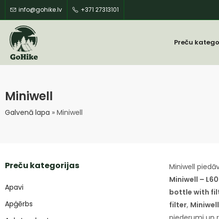
info@gohike.lv
+371 27313101
Preču katego
Miniwell
Galvenā lapa
»
Miniwell
Preču kategorijas
Miniwell pied
Miniwell – L60
Apavi
bottle with fil
Apģērbs
filter
,
Miniwel
piederumi un 