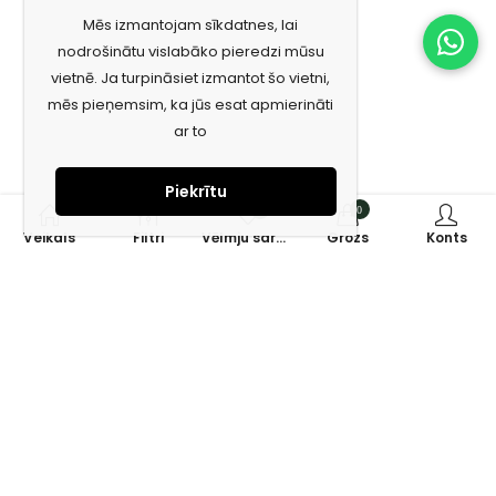
Mēs izmantojam sīkdatnes, lai
nodrošinātu vislabāko pieredzi mūsu
vietnē. Ja turpināsiet izmantot šo vietni,
mēs pieņemsim, ka jūs esat apmierināti
ar to
Piekrītu
0
0
Veikals
Filtri
Vēlmju saraksts
Grozs
Konts
Piesakies jaunumiem e-pastā!
Saņem īpašos piedāvājumus un uzzini jaunumus ātrāk!