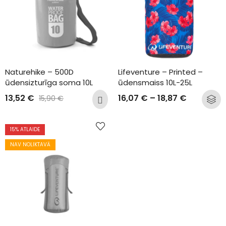
Naturehike – 500D 
Lifeventure – Printed – 
ūdensizturīga soma 10L
ūdensmaiss 10L-25L
13,52
€
16,07
€
–
18,87
€
15,90
€
15
% ATLAIDE
NAV NOLIKTAVĀ