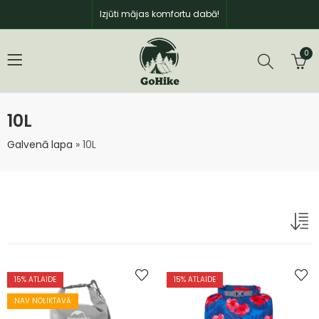
Izjūti mājas komfortu dabā!
0
10L
Galvenā lapa
»
10L
15
% ATLAIDE
15
% ATLAIDE
NAV NOLIKTAVĀ