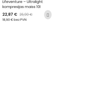
Lifeventure – Ultralight 
kompresijas maiss 10l
22,87
€
26,90
€
18,90
€
bez PVN