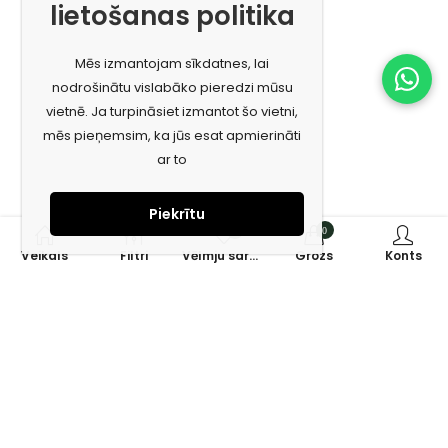
lietošanas politika
Mēs izmantojam sīkdatnes, lai
nodrošinātu vislabāko pieredzi mūsu
vietnē. Ja turpināsiet izmantot šo vietni,
mēs pieņemsim, ka jūs esat apmierināti
ar to
Piekrītu
0
0
Veikals
Filtri
Vēlmju saraksts
Grozs
Konts