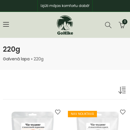
Izjūti mājas komfortu dabā!
0
220g
Galvenā lapa
»
220g
NAV NOLIKTAVĀ