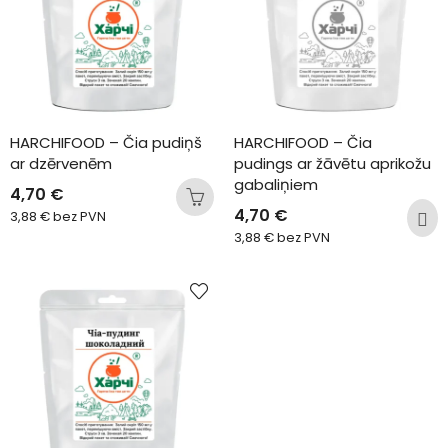
HARCHIFOOD – Čia pudiņš 
HARCHIFOOD – Čia 
ar dzērvenēm
pudings ar žāvētu aprikožu 
gabaliņiem
4,70
€
4,70
€
3,88
€
bez PVN
3,88
€
bez PVN