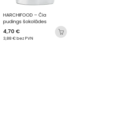
HARCHIFOOD – Čia 
pudings šokolādes
4,70
€
3,88
€
bez PVN