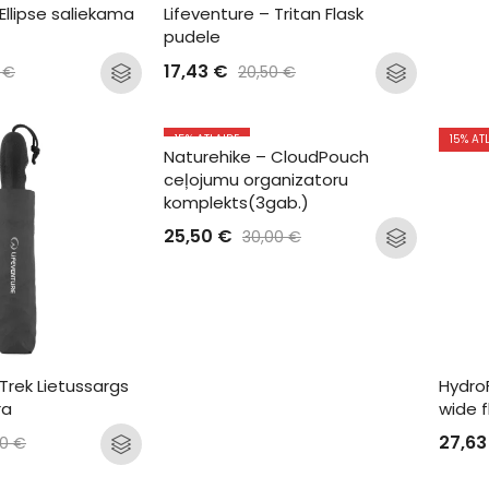
Ellipse saliekama 
Lifeventure – Tritan Flask 
pudele
17,43
€
5
€
20,50
€
15
% ATLAIDE
15
% AT
Naturehike – CloudPouch 
ceļojumu organizatoru 
komplekts(3gab.)
25,50
€
30,00
€
Trek Lietussargs 
Hydro
ra
wide f
27,6
90
€