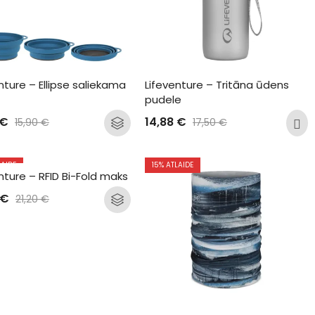
nture – Ellipse saliekama 
Lifeventure – Tritāna ūdens 
pudele
€
14,88
€
15,90
€
17,50
€
LAIDE
15
% ATLAIDE
nture – RFID Bi-Fold maks
€
21,20
€