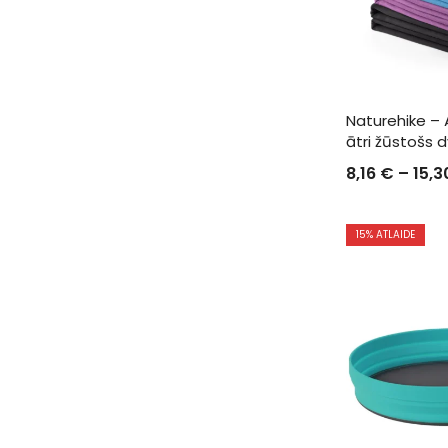
Naturehike – A
ātri žūstošs dv
8,16
€
–
15,
15
% ATLAIDE