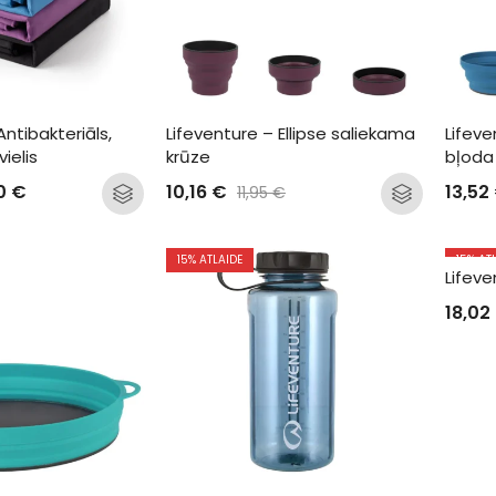
ntibakteriāls, 
Lifeventure – Ellipse saliekama 
Lifeve
ielis
krūze
bļoda
30
€
10,16
€
13,52
11,95
€
15
% ATLAIDE
15
% AT
Lifeve
18,02