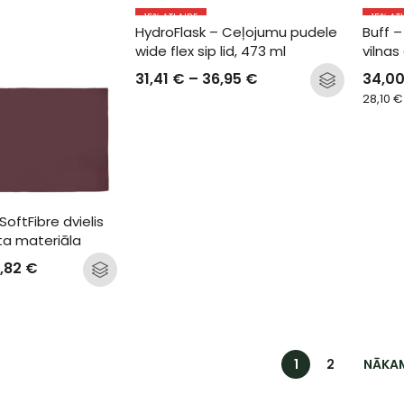
15
% ATLAIDE
15
% AT
HydroFlask – Ceļojumu pudele 
Buff –
wide flex sip lid, 473 ml
vilnas
31,41
€
–
36,95
€
34,0
28,10
€
SoftFibre dvielis 
ta materiāla
,82
€
1
2
NĀKA