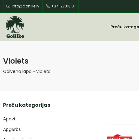
info@gohike.lv
+371 27313101
Preču katego
Violets
Galvenā lapa
»
Violets
Preču kategorijas
Apavi
Apģērbs