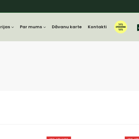
rijas
Par mums
Dāvanu karte
Kontakti