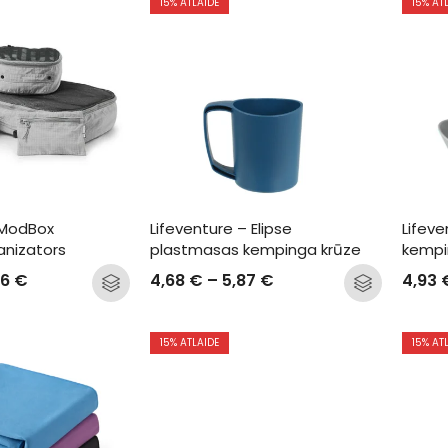
15
% ATLAIDE
15
% AT
 ModBox 
Lifeventure – Elipse 
Lifeve
anizators
plastmasas kempinga krūze
kempi
26
€
4,68
€
–
5,87
€
4,93
15
% ATLAIDE
15
% AT