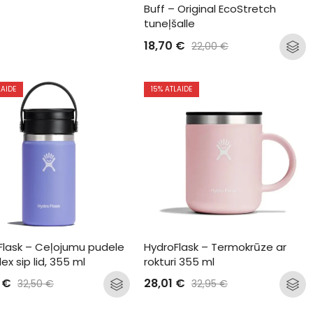
Buff – Original EcoStretch 
tuneļšalle
18,70
€
22,00
€
LAIDE
15
% ATLAIDE
Flask – Ceļojumu pudele 
HydroFlask – Termokrūze ar 
lex sip lid, 355 ml
rokturi 355 ml
3
€
28,01
€
32,50
€
32,95
€