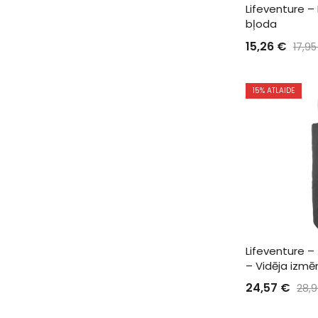
Lifeventure – 
bļoda
15,26
€
17,9
15
% ATLAIDE
Lifeventure – 
– Vidēja izmē
24,57
€
28,