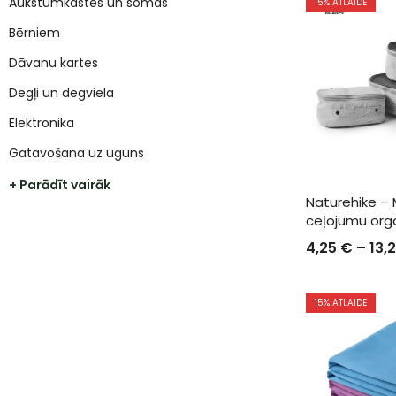
Aukstumkastes un somas
15
% ATLAIDE
Bērniem
Dāvanu kartes
Degļi un degviela
Elektronika
Gatavošana uz uguns
+ Parādīt vairāk
Naturehike –
ceļojumu org
4,25
€
–
13,
15
% ATLAIDE