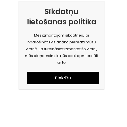
Sīkdatņu
lietošanas politika
Mēs izmantojam sīkdatnes, lai
nodrošinātu vislabāko pieredzi mūsu
vietnē. Ja turpināsiet izmantot šo vietni,
mēs pieņemsim, ka jūs esat apmierināti
ar to
Piekrītu