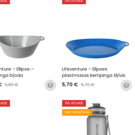
LAIDE
15
% ATLAIDE
nture – Ellipse – 
Lifeventure – Elipses 
nga bļoda
plastmasas kempinga šķīvis
€
5,70
€
5,80
€
6,70
€
LAIDE
15
% ATLAIDE
NAV NOLIKTAVĀ