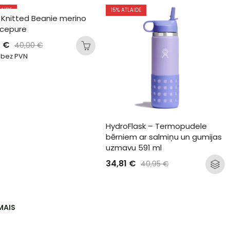
LAIDE
15
% ATLAIDE
 Knitted Beanie merino 
 cepure
0
€
40,00
€
bez PVN
HydroFlask – Termopudele 
bērniem ar salmiņu un gumijas 
uzmavu 591 ml
34,81
€
40,95
€
MAIS