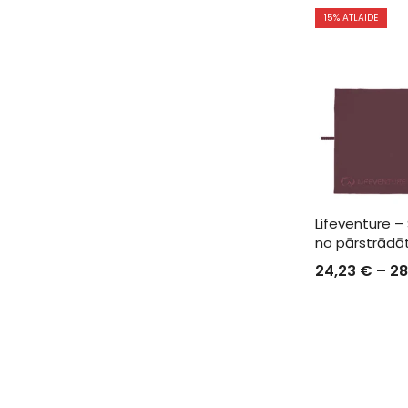
15
% ATLAIDE
Lifeventure – 
no pārstrādā
24,23
€
–
28