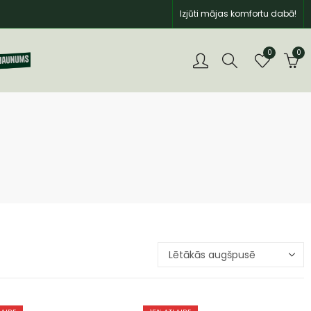
Izjūti mājas komfortu dabā!
0
0