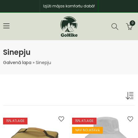
Izjūti mājas komfortu dabā!
0
Sinepju
Galvenā lapa
»
Sinepju
15
% ATLAIDE
15
% ATLAIDE
NAV NOLIKTAVĀ