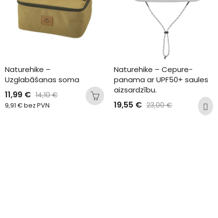
Naturehike – 
Naturehike – Cepure-
Uzglabāšanas soma
panama ar UPF50+ saules 
aizsardzību.
11,99
€
14,10
€
19,55
€
23,00
€
9,91
€
bez PVN