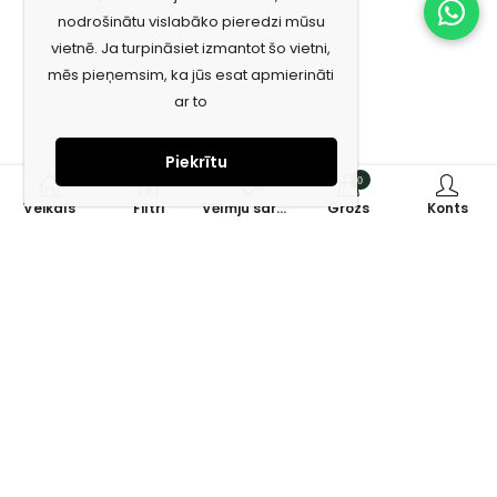
nodrošinātu vislabāko pieredzi mūsu
vietnē. Ja turpināsiet izmantot šo vietni,
mēs pieņemsim, ka jūs esat apmierināti
ar to
Piekrītu
0
0
Veikals
Filtri
Vēlmju saraksts
Grozs
Konts
Piesakies jaunumiem e-pastā!
Saņem īpašos piedāvājumus un uzzini jaunumus ātrāk!