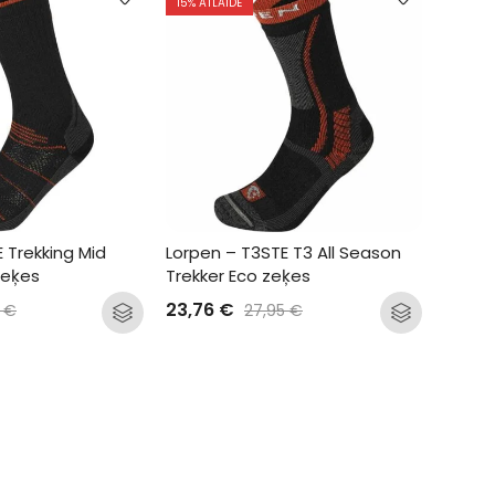
15
% ATLAIDE
 Trekking Mid 
Lorpen – T3STE T3 All Season 
zeķes
Trekker Eco zeķes
23,76
€
5
€
27,95
€