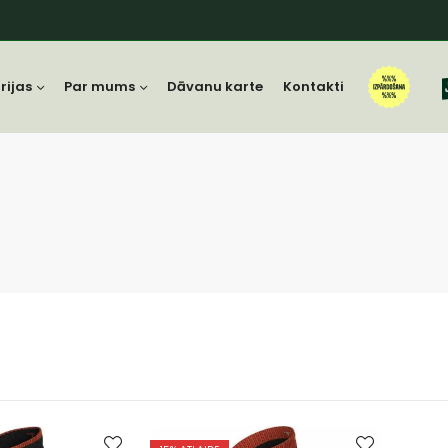
rijas
Par mums
Dāvanu karte
Kontakti