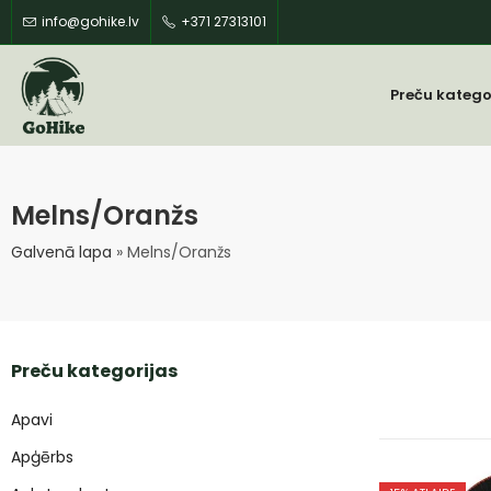
info@gohike.lv
+371 27313101
Preču katego
Melns/Oranžs
Galvenā lapa
»
Melns/Oranžs
Preču kategorijas
Apavi
Apģērbs