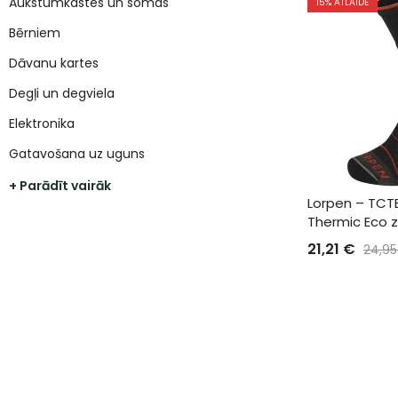
Aukstumkastes un somas
15
% ATLAIDE
Bērniem
Dāvanu kartes
Degļi un degviela
Elektronika
Gatavošana uz uguns
+ Parādīt vairāk
Lorpen – TCTE
Thermic Eco 
21,21
€
24,9