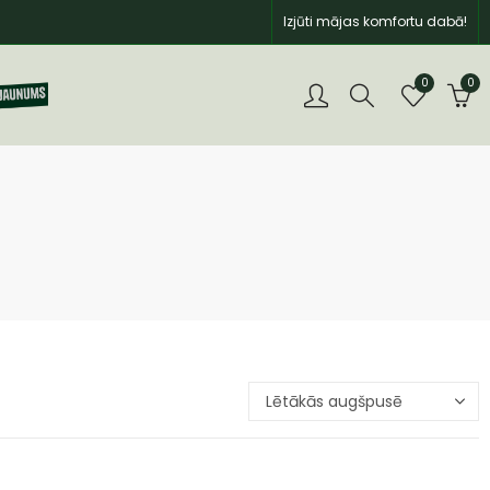
Izjūti mājas komfortu dabā!
0
0