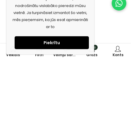
nodrošinātu vislabāko pieredzi mūsu
vietnē. Ja turpināsiet izmantot šo vietni,
mēs pieņemsim, ka jūs esat apmierināti
ar to
Piekrītu
0
0
Veikals
Filtri
Vēlmju saraksts
Grozs
Konts
Piesakies jaunumiem e-pastā!
Saņem īpašos piedāvājumus un uzzini jaunumus ātrāk!