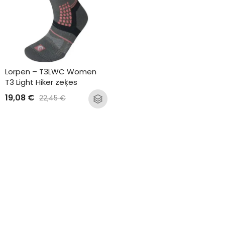
Lorpen – T3LWC Women 
T3 Light Hiker zeķes
19,08
€
22,45
€