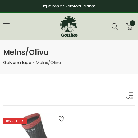
Izjūti mājas komfortu dabā!
0
Melns/Olīvu
Galvenā lapa
»
Melns/Olīvu
15
% ATLAIDE