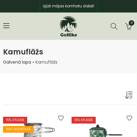
Izjūti mājas komfortu dabā!
0
Kamuflāžs
Galvenā lapa
»
Kamuflāžs
15
% ATLAIDE
15
% ATLAIDE
NAV NOLIKTAVĀ