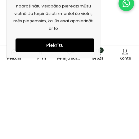
nodrošinātu vislabāko pieredzi mūsu
vietnē. Ja turpināsiet izmantot šo vietni,
mēs pieņemsim, ka jūs esat apmierināti
ar to
Piekrītu
0
0
Veikals
Filtri
Vēlmju saraksts
Grozs
Konts
Piesakies jaunumiem e-pastā!
Saņem īpašos piedāvājumus un uzzini jaunumus ātrāk!