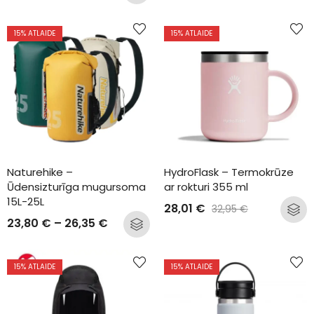
15
% ATLAIDE
15
% ATLAIDE
Naturehike – 
HydroFlask – Termokrūze 
Ūdensizturīga mugursoma 
ar rokturi 355 ml
15L-25L
28,01
€
32,95
€
23,80
€
–
26,35
€
15
% ATLAIDE
15
% ATLAIDE