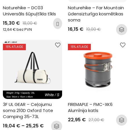
Naturehike – DC03 
Naturehike – Far Mountain 
Universāls šūpuļtīkla tīkls
ūdensizturīga kosmētikas 
soma
15,30
€
18,00
€
16,15
€
19,00
€
12,64
€
bez PVN
15
% ATLAIDE
15
% ATLAIDE
3F UL GEAR – Ceļojumu 
FIREMAPLE – FMC-XK6 
soma 210D Oxford Tote 
Alumīnija katls
Camping 35-73L
22,95
€
27,00
€
19,04
€
–
25,25
€