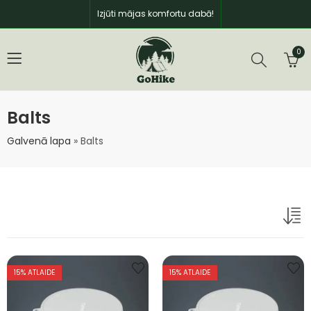
Izjūti mājas komfortu dabā!
0
Balts
Galvenā lapa
»
Balts
15
% ATLAIDE
15
% ATLAIDE