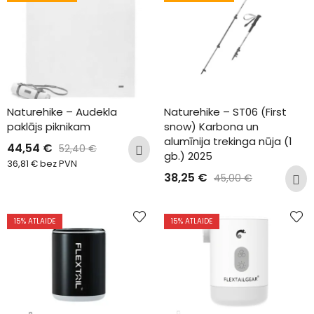
Naturehike – Audekla 
Naturehike – ST06 (First 
paklājs piknikam
snow) Karbona un 
alumīnija trekinga nūja (1 
44,54
€
52,40
€
gb.) 2025
36,81
€
bez PVN
38,25
€
45,00
€
15
% ATLAIDE
15
% ATLAIDE