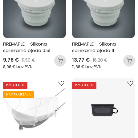
FIREMAPLE – Silikona 
FIREMAPLE – Silikona 
saliekamā bļoda 0.5L
saliekamā bļoda 1L
9,78
€
13,77
€
11,50
€
16,20
€
8,08
€
bez PVN
11,38
€
bez PVN
15
% ATLAIDE
15
% ATLAIDE
NAV NOLIKTAVĀ