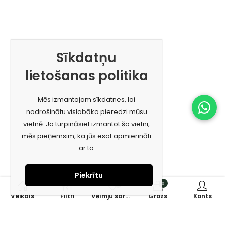
Sīkdatņu
lietošanas politika
Mēs izmantojam sīkdatnes, lai
nodrošinātu vislabāko pieredzi mūsu
vietnē. Ja turpināsiet izmantot šo vietni,
mēs pieņemsim, ka jūs esat apmierināti
ar to
Piekrītu
0
0
Veikals
Filtri
Vēlmju saraksts
Grozs
Konts