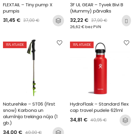
FLEXTAIL – Tiny pump X 
3F UL GEAR – Tyvek Bivi B 
pumpis
(Mummy) pārvalks
31,45
€
32,22
€
37,00
€
37,90
€
26,62
€
bez PVN
15
% ATLAIDE
15
% ATLAIDE
Naturehike – ST06 (First 
HydroFlask – Standard flex 
snow) Karbona un 
cap travel pudele 621ml
alumīnija trekinga nūja (1 
34,81
€
40,95
€
gb.)
34,00
€
40,00
€