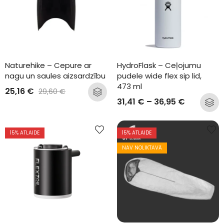
Naturehike – Cepure ar 
HydroFlask – Ceļojumu 
nagu un saules aizsardzību
pudele wide flex sip lid, 
473 ml
25,16
€
29,60
€
31,41
€
–
36,95
€
15
% ATLAIDE
15
% ATLAIDE
NAV NOLIKTAVĀ