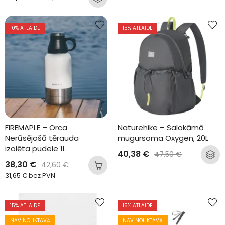
10
% ATLAIDE
15
% ATLAIDE
FIREMAPLE – Orca 
Naturehike – Salokāmā 
Nerūsējošā tērauda 
mugursoma Oxygen, 20L
izolēta pudele 1L
40,38
€
47,50
€
38,30
€
42,60
€
31,65
€
bez PVN
15
% ATLAIDE
15
% ATLAIDE
NAV NOLIKTAVĀ
NAV NOLIKTAVĀ