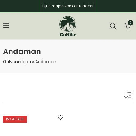
Izjūti mājas komfortu dabā!
0
Andaman
Galvenā lapa
»
Andaman
15
% ATLAIDE