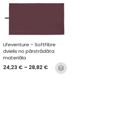
Lifeventure – SoftFibre 
dvielis no pārstrādāta 
materiāla
24,23
€
–
28,82
€