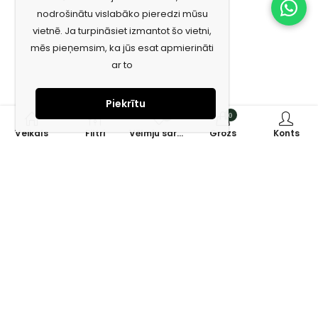
nodrošinātu vislabāko pieredzi mūsu
vietnē. Ja turpināsiet izmantot šo vietni,
mēs pieņemsim, ka jūs esat apmierināti
ar to
Piekrītu
0
0
Veikals
Filtri
Vēlmju saraksts
Grozs
Konts
Piesakies jaunumiem e-pastā!
Saņem īpašos piedāvājumus un uzzini jaunumus ātrāk!