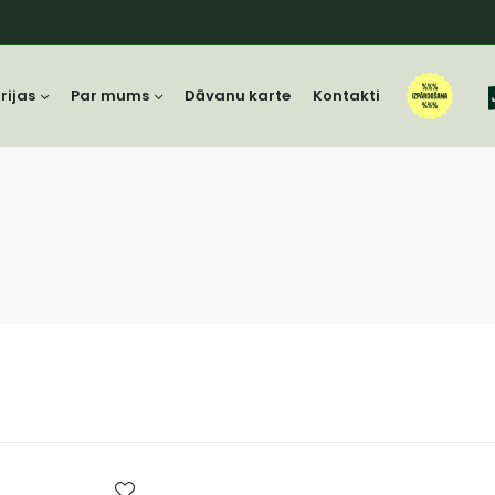
rijas
Par mums
Dāvanu karte
Kontakti