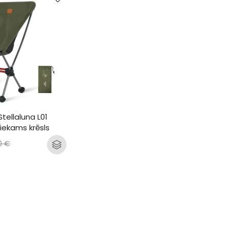
tellaluna L01 
liekams krēsls
0
€