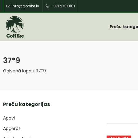
info@gohike.lv
+371 27313101
Preču katego
37*9
Galvenā lapa
»
37*9
Preču kategorijas
Apavi
Apģērbs