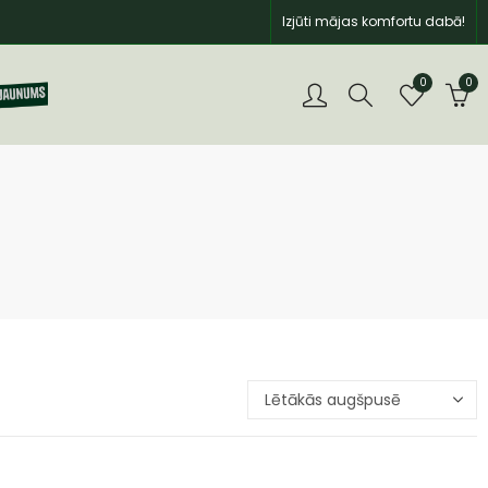
Izjūti mājas komfortu dabā!
0
0