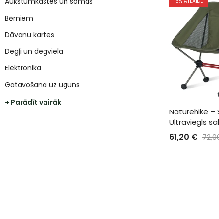
Aukstumkastes un somas
15
% ATLAIDE
Bērniem
Dāvanu kartes
Degļi un degviela
Elektronika
Gatavošana uz uguns
+ Parādīt vairāk
Naturehike – S
Ultraviegls sa
61,20
€
72,0