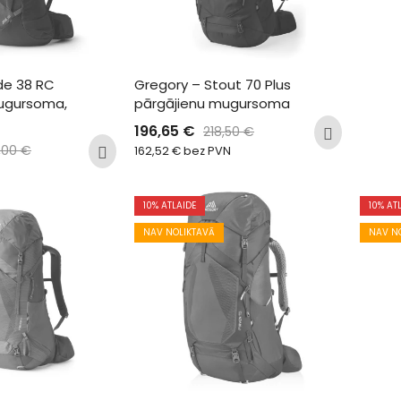
de 38 RC 
Gregory – Stout 70 Plus 
ugursoma, 
pārgājienu mugursoma
196,65
€
218,50
€
,00
€
162,52
€
bez PVN
10
% ATLAIDE
10
% AT
NAV NOLIKTAVĀ
NAV N