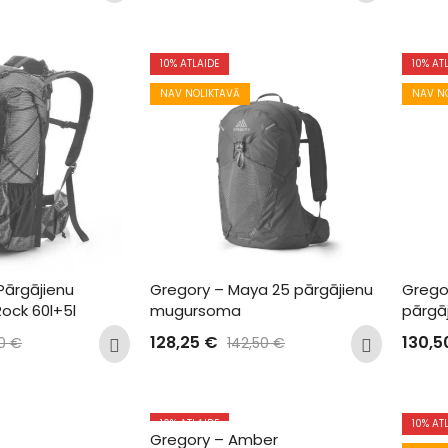
10
% ATLAIDE
10
% AT
NAV NOLIKTAVĀ
NAV N
Pārgājienu 
Gregory – Maya 25 pārgājienu 
Grego
ck 60l+5l
mugursoma
pārgā
128,25
€
130,
00
€
142,50
€
N
10
% ATLAIDE
10
% AT
Gregory – Amber  