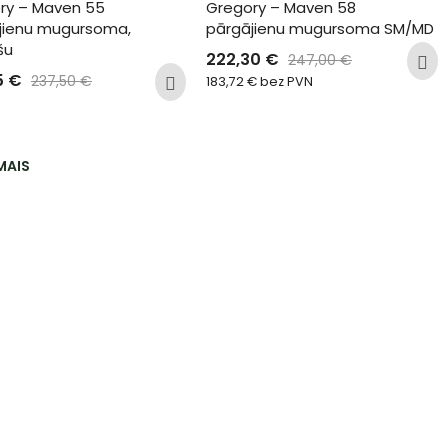
ry – Maven 55 
Gregory – Maven 58 
jienu mugursoma, 
pārgājienu mugursoma SM/MD
šu
222,30
€
247,00
€
5
€
237,50
€
183,72
€
bez PVN
MAIS