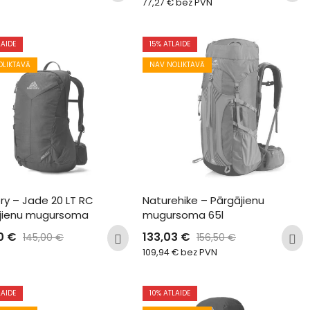
77,27
€
bez PVN
LAIDE
15
% ATLAIDE
OLIKTAVĀ
NAV NOLIKTAVĀ
ry – Jade 20 LT RC 
Naturehike – Pārgājienu 
jienu mugursoma
mugursoma 65l
50
€
133,03
€
145,00
€
156,50
€
109,94
€
bez PVN
LAIDE
10
% ATLAIDE