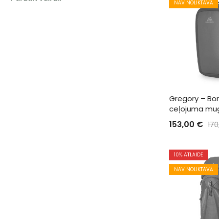
NAV NOLIKTAVĀ
Gregory – Bor
ceļojuma mu
153,00
€
17
10
% ATLAIDE
NAV NOLIKTAVĀ