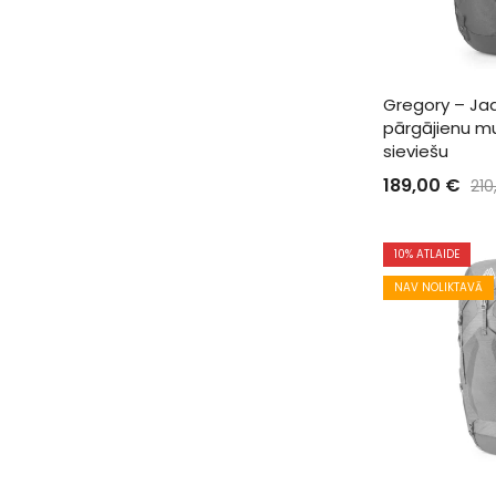
Gregory – Ja
pārgājienu m
sieviešu
189,00
€
210
10
% ATLAIDE
NAV NOLIKTAVĀ