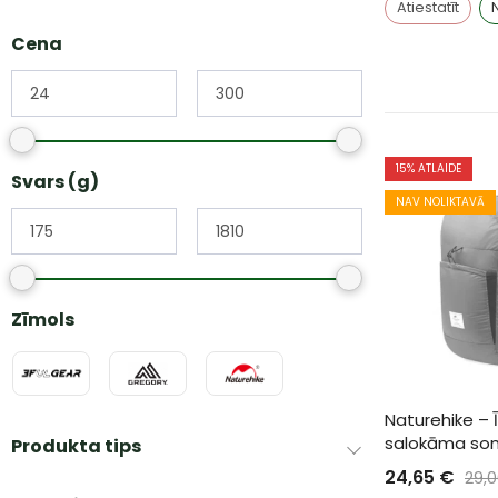
Atiestatīt
Cena
15
% ATLAIDE
Svars (g)
NAV NOLIKTAVĀ
Zīmols
Naturehike – Ī
salokāma so
Produkta tips
24,65
€
29,