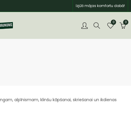
Izjūti mājas komfortu dabā!
0
0
ngam, alpīnismam, klinšu kāpšanai, skriešanai un ikdienas