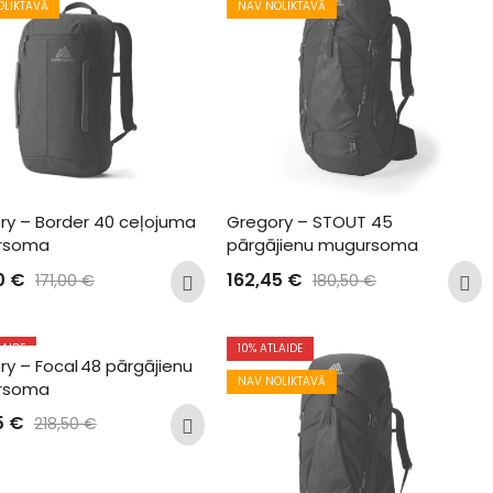
OLIKTAVĀ
NAV NOLIKTAVĀ
ry – Border 40 ceļojuma 
Gregory – STOUT 45 
rsoma
pārgājienu mugursoma
0
€
162,45
€
171,00
€
180,50
€
LAIDE
10
% ATLAIDE
y – Focal 48 pārgājienu 
OLIKTAVĀ
NAV NOLIKTAVĀ
rsoma
5
€
218,50
€