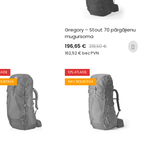
Gregory – Stout 70 pārgājienu 
mugursoma
196,65
€
218,50
€
162,52
€
bez PVN
LAIDE
10
% ATLAIDE
OLIKTAVĀ
NAV NOLIKTAVĀ