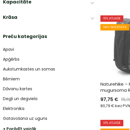
Kapacitāte
Krāsa
15
% ATLAIDE
NAV NOLIKTAVĀ
Preču kategorijas
Apavi
Apģērbs
Aukstumkastes un somas
Bērniem
Naturehike – 
Dāvanu kartes
mugursoma Ro
Degļi un degviela
97,75
€
115,
80,79
€
bez PV
Elektronika
Gatavošana uz uguns
10
% ATLAIDE
+ Parādīt vairāk