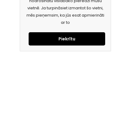
nodrošinātu vislabāko pieredzi mūsu
vietnē. Ja turpināsiet izmantot šo vietni,
mēs pieņemsim, ka jūs esat apmierināti
ar to
Piekrītu
Piesakies jaunumiem e-pastā!