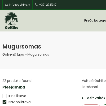
info@gohike.lv
+371 27313101
Preču katego
Mugursomas
Galvenā lapa
»
Mugursomas
22
produkti found
Veikalā Gohike
Pieejamība
lietošanai.
Ir noliktavā
Lasīt vairāk
Nav noliktavā