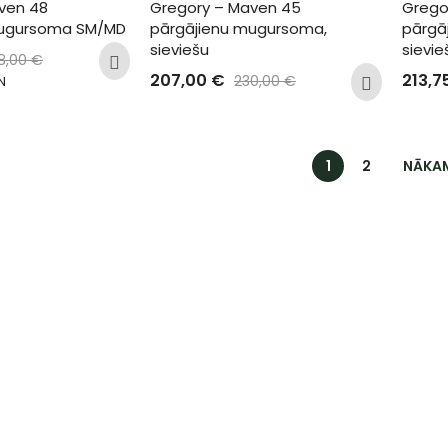
ven 48 
Gregory – Maven 45 
Grego
mugursoma SM/MD
pārgājienu mugursoma, 
pārgā
sieviešu
sievie
8,00
€
207,00
€
213,7
230,00
€
N
1
2
NĀKA