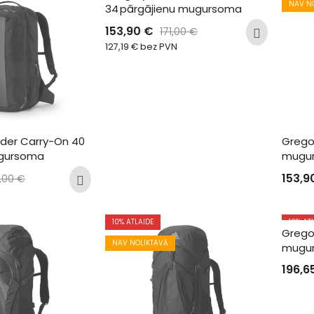
NAV NOLIKTAVĀ
NAV N
34 pārgājienu mugursoma
153,90
€
171,00
€
127,19
€
bez PVN
der Carry-On 40 
Grego
gursoma
mugu
153,9
0,00
€
10
% ATLAIDE
10
% AT
Gregor
NAV NOLIKTAVĀ
NAV N
mugu
196,6