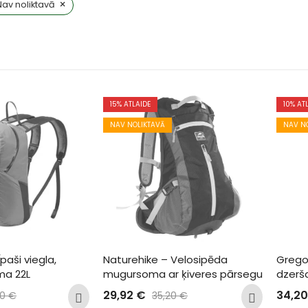
×
Nav noliktavā
15
% ATLAIDE
10
% AT
NAV NOLIKTAVĀ
NAV N
paši viegla, 
Naturehike – Velosipēda 
Gregor
ma 22L
mugursoma ar ķiveres pārsegu
dzerš
29,92
€
34,2
00
€
35,20
€