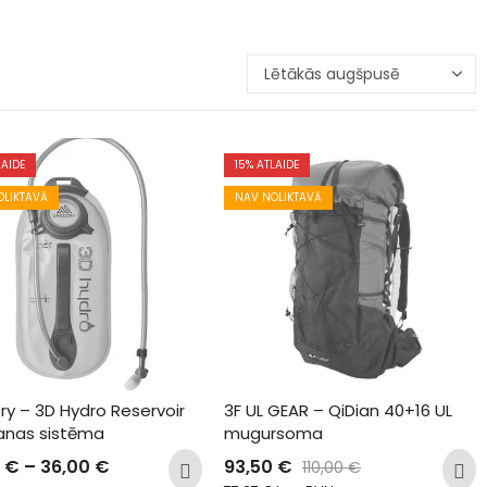
LAIDE
15
% ATLAIDE
OLIKTAVĀ
NAV NOLIKTAVĀ
y – 3D Hydro Reservoir 
3F UL GEAR – QiDian 40+16 UL 
anas sistēma
mugursoma
0
€
–
36,00
€
93,50
€
110,00
€