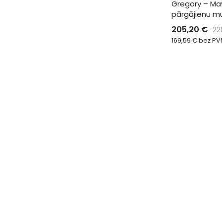
Gregory – Ma
pārgājienu 
205,20
€
22
169,59
€
bez PV