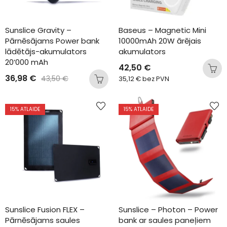
Sunslice Gravity – 
Baseus – Magnetic Mini 
Pārnēsājams Power bank 
10000mAh 20W ārējais 
lādētājs-akumulators 
akumulators
20’000 mAh
42,50
€
36,98
€
43,50
€
35,12
€
bez PVN
15
% ATLAIDE
15
% ATLAIDE
Sunslice Fusion FLEX – 
Sunslice – Photon – Power 
Pārnēsājams saules 
bank ar saules paneļiem