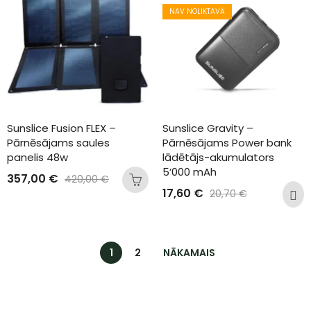
NAV NOLIKTAVĀ
Sunslice Fusion FLEX – 
Sunslice Gravity – 
Pārnēsājams saules 
Pārnēsājams Power bank 
panelis 48w
lādētājs-akumulators 
5’000 mAh
357,00
€
420,00
€
17,60
€
20,70
€
1
2
NĀKAMAIS