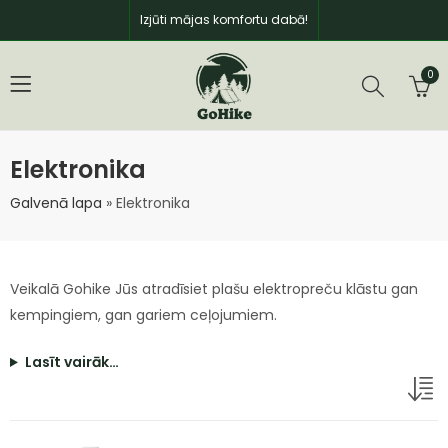
Izjūti mājas komfortu dabā!
0
Elektronika
Galvenā lapa
»
Elektronika
Veikalā Gohike Jūs atradīsiet plašu elektropreču klāstu gan
kempingiem, gan gariem ceļojumiem.
Lasīt vairāk…