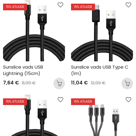
15
% ATLAIDE
15
% ATLAIDE
Sunslice vads USB 
Sunslice vads USB Type C 
Lightning (15cm)
(1m)
7,64
€
11,04
€
8,99
€
12,99
€
15
% ATLAIDE
15
% ATLAIDE