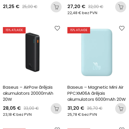
21,25
€
27,20
€
25,00
€
32,00
€
22,48
€
bez PVN
15
% ATLAIDE
15
% ATLAIDE
Baseus – AirPow ārējais 
Baseus – Magnetic Mini Air 
akumulators 20000mAh 
PPCXM06A ārējais 
20W
akumulators 6000mAh 20W
28,05
€
31,20
€
33,00
€
36,70
€
23,18
€
bez PVN
25,78
€
bez PVN