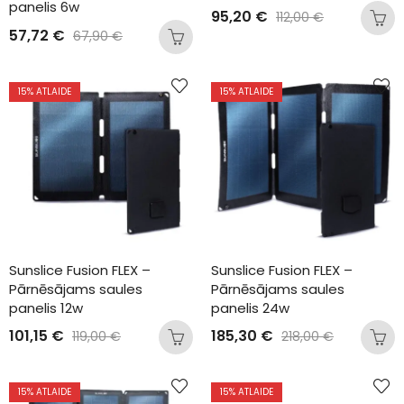
panelis 6w
95,20
€
112,00
€
57,72
€
67,90
€
15
% ATLAIDE
15
% ATLAIDE
Sunslice Fusion FLEX – 
Sunslice Fusion FLEX – 
Pārnēsājams saules 
Pārnēsājams saules 
panelis 12w
panelis 24w
101,15
€
185,30
€
119,00
€
218,00
€
15
% ATLAIDE
15
% ATLAIDE