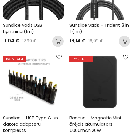
Sunslice vads USB 
Sunslice vads – Trident 3 in 
Lightning (1m)
1 (1m)
11,04
€
16,14
€
12,99
€
18,99
€
15
% ATLAIDE
15
% ATLAIDE
Sunslice – USB Type C un 
Baseus – Magnetic Mini 
datora adapteru 
ārējais akumulators 
komplekts
5000mAh 20W