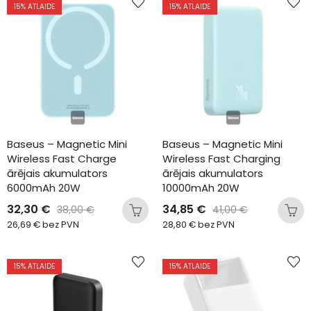
15
% ATLAIDE
15
% ATLAIDE
Baseus – Magnetic Mini 
Baseus – Magnetic Mini 
Wireless Fast Charge 
Wireless Fast Charging 
ārējais akumulators 
ārējais akumulators 
6000mAh 20W
10000mAh 20W
32,30
€
34,85
€
38,00
€
41,00
€
26,69
€
bez PVN
28,80
€
bez PVN
15
% ATLAIDE
15
% ATLAIDE