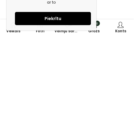
ar to
Piekrītu
0
0
Veikals
Filtri
Vēlmju saraksts
Grozs
Konts
Piesakies jaunumiem e-pastā!
Saņem īpašos piedāvājumus un uzzini jaunumus ātrāk!