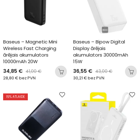
Baseus – Magnetic Mini 
Baseus – Bipow Digital 
Wireless Fast Charging 
Display ārējais 
ārējais akumulators 
akumulators 30000mAh 
10000mAh 20W
15W
34,85
€
36,55
€
41,00
€
43,00
€
28,80
€
bez PVN
30,21
€
bez PVN
15
% ATLAIDE