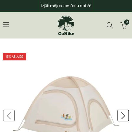
Izjūti mājas komfortu dabā!
0
15
% ATLAIDE