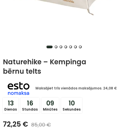
Naturehike – Kempinga
bērnu telts
Maksājiet trīs vienādos maksājumos.
24,08
€
13
16
09
10
Dienas
Stundas
Minūtes
Sekundes
72,25
€
85,00
€