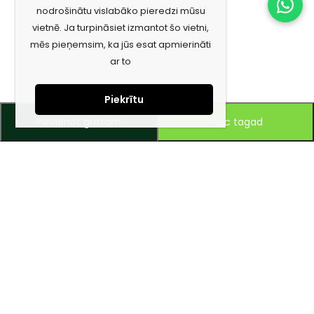
nodrošinātu vislabāko pieredzi mūsu
vietnē. Ja turpināsiet izmantot šo vietni,
mēs pieņemsim, ka jūs esat apmierināti
ar to
Piekrītu
Pievienot grozam
Pērc tagad
Piesakies jaunumiem e-pastā!
Saņem īpašos piedāvājumus un uzzini jaunumus ātrāk!