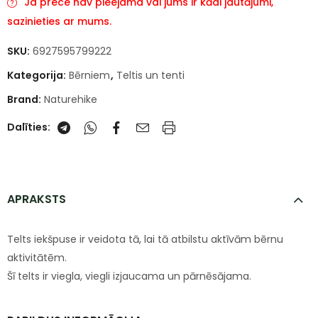
Ja prece nav pieejama vai jums ir kādi jautājumi,
sazinieties ar mums.
SKU:
6927595799222
Kategorija:
Bērniem
,
Teltis un tenti
Brand:
Naturehike
Dalīties:
APRAKSTS
Telts iekšpuse ir veidota tā, lai tā atbilstu aktīvām bērnu
aktivitātēm.
Šī telts ir viegla, viegli izjaucama un pārnēsājama.